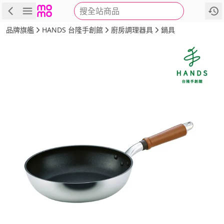
搜全站商品
商品
評價
詳情
規格
推薦
品牌旗艦
HANDS 台隆手創館
廚房調理器具
鍋具