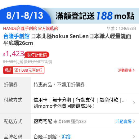
HANDS台隆手創館 官方旗艦館
品號：
10469884
台隆手創館
日本北陸hokua SenLen日本職人輕量鏡面
平底鍋26cm
1,423
$
限時折後價
$
1,582
促銷價
$
3,200
市售價
滿1,088元享9折
現折
活動賣場
折價券
特惠商品，不適用折價券
付款方式
信用卡 | 無卡分期 | 行動支付 | 超商付款 |
ATM | 銀聯卡
刷momo卡消費回饋最高3%！
配送方式
廠商宅配
活動賣場
未滿$699 運費$80
品牌名稱
台隆手創館
．
追蹤