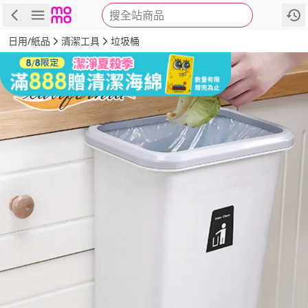
搜全站商品
商品
評價
詳情
規格
推薦
日用/紙品
清潔工具
垃圾桶