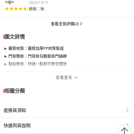
*坤*
2023/12/11
規格：無
查看全部評價(2)
圖文詳情
優質材質：優質加厚PP材質製成
門背懸掛：門背掛勾輕鬆掛門抽屜
黏貼懸掛：快速一黏即可懸空擺放
查看更多
商品規格
相關分類
品牌名稱
AHOYE
退換貨須知
類型
無蓋
容量
10L以下
快速到貨說明