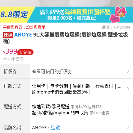
平價與品質；設計與實用
品號：
10487694
AHOYE
9L大容量廚房垃圾桶(廚餘垃圾桶 壁掛垃圾
桶)
399
$
促銷價
$
520
市售價
折價券
查看可使用的折價券
付款方式
信用卡 | 無卡分期 | 貨到付款 | 行動支付 | 超
商付款 | ATM | 銀聯卡
刷momo卡消費回饋最高3%！
配送方式
快速到貨/離島配送
未滿$490 運費$75
超商/i郵箱/myfone門市取貨
滿$190出貨
品牌名稱
AHOYE
．
追蹤