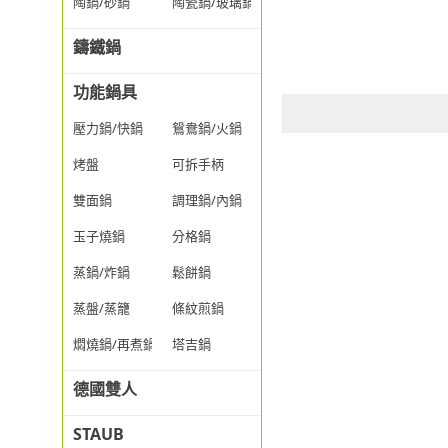
陶鍋/砂鍋
陶瓷鍋/玻璃鍋/透明鍋
鑄鐵鍋
功能鍋具
壓力鍋/快鍋
鴛鴦鍋/火鍋
烤盤
可拆手柄
雙面鍋
調理鍋/內鍋
玉子燒鍋
分格鍋
蒸鍋/炸鍋
鬆餅鍋
蒸盤/蒸籠
條紋煎鍋
燜燒鍋/再煮鍋
塔吉鍋
德國雙人
STAUB