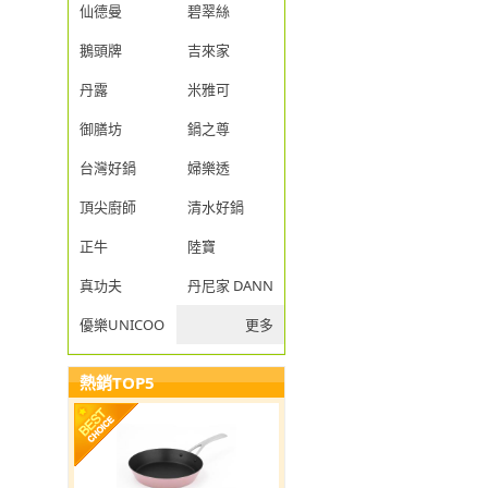
仙德曼
碧翠絲
鵝頭牌
吉來家
丹露
米雅可
御膳坊
鍋之尊
台灣好鍋
婦樂透
頂尖廚師
清水好鍋
正牛
陸寶
真功夫
丹尼家 DANNY JIA
優樂UNICOOK
更多
熱銷TOP5