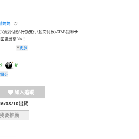
e 鵝媽媽
期
\
貨到付款
\
行動支付
\
超商付款
\
ATM
\
銀聯卡
費回饋最高3%！
更多
於
組
1
價券
加入追蹤
/08/10出貨
我要推薦