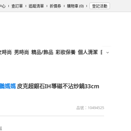
中心
查訂單
追蹤清單
折價券
購物車 (0)
登記活動
女時尚
男時尚
精品/飾品
彩妝保養
個人清潔
日用/紙品
母
e 鵝媽媽
皮克超銀石IH導磁不沾炒鍋33cm
品號：
10494525
報