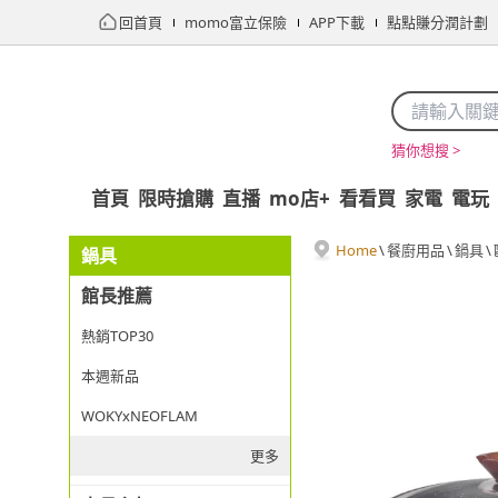
回首頁
momo富立保險
APP下載
點點賺分潤計劃
猜你想搜 >
首頁
限時搶購
直播
mo店+
看看買
家電
電玩
Home
\
餐廚用品
\
鍋具
\
鍋具
館長推薦
熱銷TOP30
本週新品
WOKYxNEOFLAM
更多