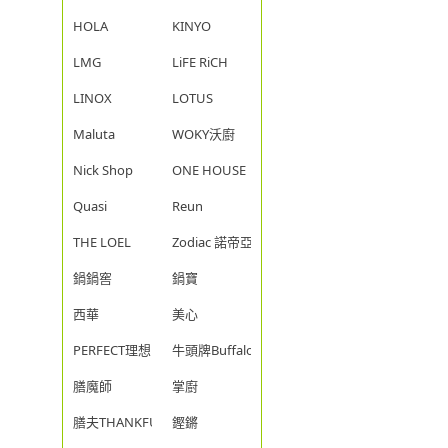
HOLA
KINYO
LMG
LiFE RiCH
LINOX
LOTUS
Maluta
WOKY沃廚
Nick Shop
ONE HOUSE
Quasi
Reun
THE LOEL
Zodiac 諾帝亞
鍋鍋窖
鍋寶
西華
美心
PERFECT理想
牛頭牌Buffalo
膳魔師
掌廚
膳夫THANKFUL
鏗鏘