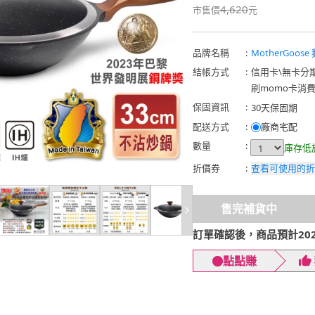
4,620
市售價
元
品牌名稱
:
MotherGoos
結帳方式
:
信用卡
\
無卡分
刷momo卡消
保固資訊
:
30天保固期
配送方式
:
廠商宅配
數量
:
庫存低
折價券
:
查看可使用的折
售完補貨中
訂單確認後，商品預計2026
點點賺