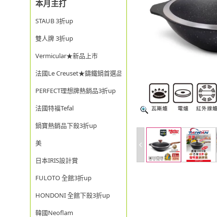
本月主打
STAUB 3折up
雙人牌 3折up
Vermicular★新品上市
法國Le Creuset★鑄鐵鍋首選品牌
PERFECT理想牌熱銷品3折up
法國特福Tefal
鍋寶熱銷品下殺3折up
美
日本IRIS設計賞
FULOTO 全館3折up
HONDONI 全館下殺3折up
韓國Neoflam