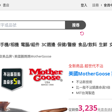
書店
登入
註冊
會員
搜尋
手機/相機
電腦/組件
3C週邊
保健/醫療
食品/飲料
生鮮
歐美品牌
\
美國鵝媽媽MotherGoose
全新商品 超世代不沾
美國MotherGoos
不沾新技術
比一般不沾鍋壽命高5倍
MIT台灣製造
3,235
促銷價
元
賣貴通