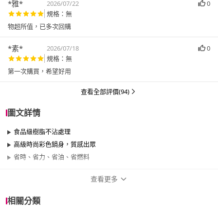
*雅*
2026/07/22
0
規格：無
物超所值，已多次回購
*素*
2026/07/18
0
規格：無
第一次購買，希望好用
查看全部評價(94)
圖文詳情
食品級樹脂不沾處理
高級時尚彩色鍋身，質感出眾
省時、省力、省油、省燃料
查看更多
商品規格
相關分類
品牌名稱
CookPower 鍋寶