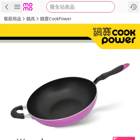
搜全站商品
商品
評價
詳情
規格
推薦
餐廚用品
鍋具
鍋寶CookPower