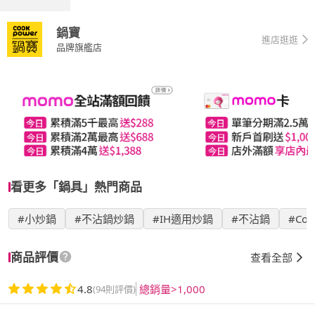
鍋寶
進店逛逛
品牌旗艦店
看更多「鍋具」熱門商品
#小炒鍋
#不沾鍋炒鍋
#IH適用炒鍋
#不沾鍋
#Coo
商品評價
查看全部
4.8
總銷量>1,000
(94則評價)