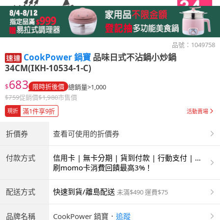
品號：
1049758
CookPower 鍋寶
品味日式不沾鍋小炒鍋
34CM(IKH-10534-1-C)
683
$
限時折後價
總銷量>1,000
$
759
促銷價
$
1,980
市售價
滿1件享9折
現折
活動賣場
折價券
查看可使用的折價券
付款方式
信用卡 | 無卡分期 | 貨到付款 | 行動支付 | 超
商付款 | ATM | 銀聯卡
刷momo卡消費回饋最高3%！
配送方式
快速到貨/離島配送
未滿$490 運費$75
品牌名稱
CookPower 鍋寶
．
追蹤