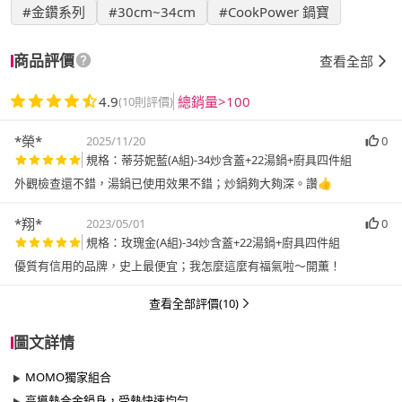
#金鑽系列
#30cm~34cm
#CookPower 鍋寶
商品評價
查看全部
4.9
總銷量>100
(10則評價)
*榮*
2025/11/20
0
規格：蒂芬妮藍(A組)-34炒含蓋+22湯鍋+廚具四件組
外觀檢查還不錯，湯鍋已使用效果不錯；炒鍋夠大夠深。讚👍
*翔*
2023/05/01
0
規格：玫瑰金(A組)-34炒含蓋+22湯鍋+廚具四件組
優質有信用的品牌，史上最便宜；我怎麼這麼有福氣啦～開薫！
查看全部評價(10)
圖文詳情
MOMO獨家組合
高導熱合金鍋身，受熱快速均勻