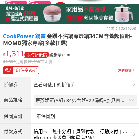
品號：
10514698
CookPower 鍋寶
金鑽不沾鍋深炒鍋34CM含蓋超值組-
MOMO獨家專案(多款任選)
1,311
$
限時折後價
總銷量>100
$
1,380
促銷價
$
2,580
市售價
滿1件享95折
現折
活動賣場
折價券
查看可使用的折價券
商品規格
蒂芬妮藍(A組)-34炒含蓋+22湯鍋+廚具四件
組
保固資訊
1年保固期
付款方式
信用卡 | 無卡分期 | 貨到付款 | 行動支付 | 超
商付款 | ATM | 銀聯卡
刷momo卡消費回饋最高3%！