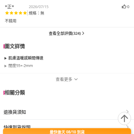
*正*
2026/07/15
0
規格：無
查看全部評價(324)
圖文詳情
肌膚溫暖感瞬間傳達
闊度55+-2mm
查看更多
商品規格
相關分類
品牌名稱
sagami 相模
退換貨須知
類型
一般
尺寸
0.01mm、55mm以上
快速到貨說明
最快後天 08/10 到貨