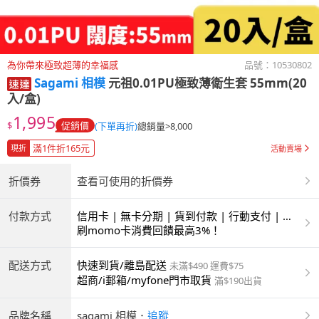
為你帶來極致超薄的幸福感
品號：
10530802
Sagami 相模
元祖0.01PU極致薄衛生套 55mm(20
入/盒)
1,995
$
促銷價
(下單再折)
總銷量>8,000
滿1件折165元
現折
活動賣場
折價券
查看可使用的折價券
付款方式
信用卡 | 無卡分期 | 貨到付款 | 行動支付 | 超
商付款 | ATM | 銀聯卡
刷momo卡消費回饋最高3%！
配送方式
快速到貨/離島配送
未滿$490 運費$75
超商/i郵箱/myfone門市取貨
滿$190出貨
品牌名稱
sagami 相模
．
追蹤