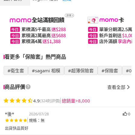
看更多「保險套」熱門商品
#衛生套
#sagami 相模
#超薄保險套
#保險套
#0.
商品評價
查看全部
4.9
總銷量>8,000
(324則評價)
*後*
2026/07/28
0
規格：無
出貨快品質好