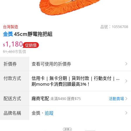
台灣製造
品號：
10556708
金獎
45cm靜電拖把組
1,180
$
促銷價
$
1,480
市售價
折價券
查看可使用的折價券
付款方式
信用卡 | 無卡分期 | 貨到付款 | 行動支付 | 超
商付款 | ATM | 銀聯卡
刷momo卡消費回饋最高3%！
配送方式
廠商宅配
活動賣場
未滿$490 運費$75
品牌名稱
金獎
．
追蹤