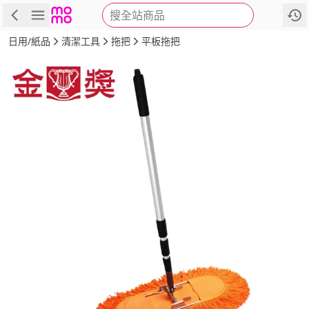
搜全站商品
商品
評價
詳情
規格
推薦
日用/紙品
清潔工具
拖把
平板拖把