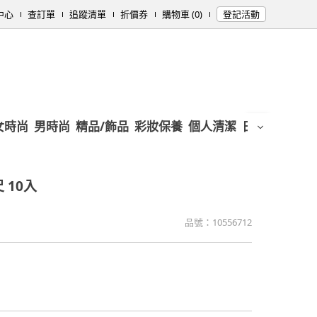
中心
查訂單
追蹤清單
折價券
購物車 (0)
登記活動
女時尚
男時尚
精品/飾品
彩妝保養
個人清潔
日用/紙品
母
 10入
品號：
10556712