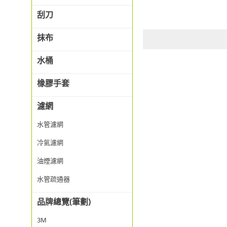
刮刀
抹布
水桶
橡膠手套
濾網
水管濾網
冷氣濾網
油煙濾網
水管疏通器
品牌總覽(筆劃)
3M