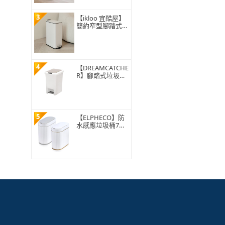
3
【ikloo 宜酷屋】
簡約窄型腳踏式垃
圾桶 加高款15L
(緩降功能 附提把
輕奢簡約)
4
【DREAMCATCHE
R】腳踏式垃圾桶
15L(垃圾桶 垃圾
筒 帶蓋垃圾桶 掀
蓋垃圾桶 踩踏垃
圾桶 廁所廚房)
5
【ELPHECO】防
水感應垃圾桶7公
升 ELPH5712