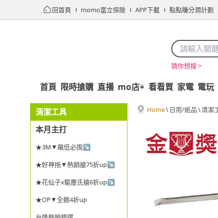
回首頁
momo富立保險
APP下載
點點賺分潤計劃
猜你想搜 >
首頁
限時搶購
直播
mo店+
看看買
家電
電玩
Home
\
日用/紙品
\
清潔
清潔工具
本月主打
★3M▼飆低必囤↘
★好神拖▼熱銷搶75折up↘
★花仙子x驅塵氏搶6折up↘
★OP▼全館4折up
台隆熱銷精選