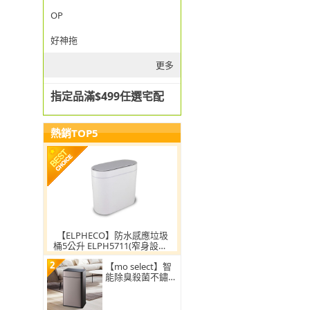
OP
好神拖
更多
指定品滿$499任選宅配
熱銷TOP5
【ELPHECO】防水感應垃圾
桶5公升 ELPH5711(窄身設計/
小容量/小空間適用)
2
【mo select】智
能除臭殺菌不鏽鋼
感應垃圾桶30L(雙
開蓋/大容量/附充
電電池)