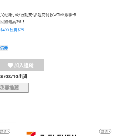
期
\
貨到付款
\
行動支付
\
超商付款
\
ATM
\
銀聯卡
費回饋最高3%！
$490 運費$75
價券
加入追蹤
/08/10出貨
我要推薦