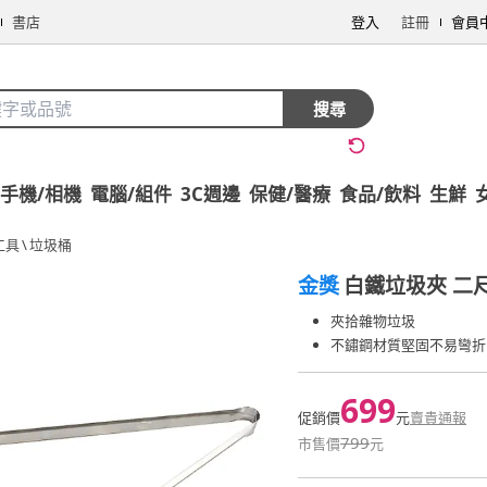
書店
登入
註冊
會員
搜尋
手機/相機
電腦/組件
3C週邊
保健/醫療
食品/飲料
生鮮
工具
\
垃圾桶
金獎
白鐵垃圾夾 二尺
夾拾雜物垃圾
不鏽鋼材質堅固不易彎折
699
促銷價
元
賣貴通報
799
市售價
元