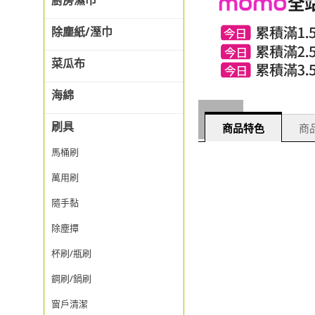
廚房濕巾
除塵紙/溼巾
菜瓜布
海綿
刷具
商品特色
商品
馬桶刷
萬用刷
隨手黏
除塵撢
杯刷/瓶刷
鋼刷/鍋刷
窗戶清潔