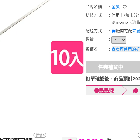
品牌名稱
:
金獎
結帳方式
:
信用卡
\
無卡分
刷momo卡消
配送方式
:
廠商宅配
未滿
數量
:
折價券
:
查看可使用的折
售完補貨中
訂單確認後，商品預計2026
點點賺