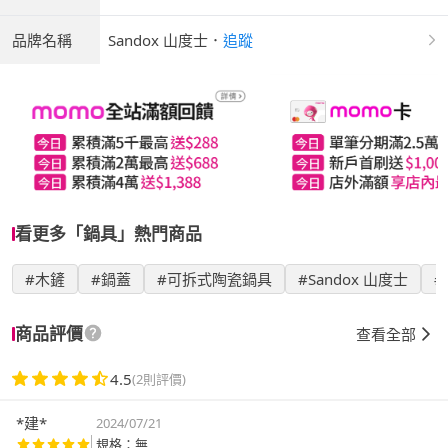
品牌名稱
Sandox 山度士
．
追蹤
看更多「鍋具」熱門商品
#木鏟
#鍋蓋
#可拆式陶瓷鍋具
#Sandox 山度士
商品評價
查看全部
4.5
(2則評價)
*建*
2024/07/21
規格：無