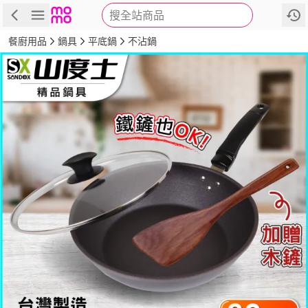
搜全站商品
商品
評價
詳情
規格
推薦
餐廚用品
鍋具
平底鍋
不沾鍋