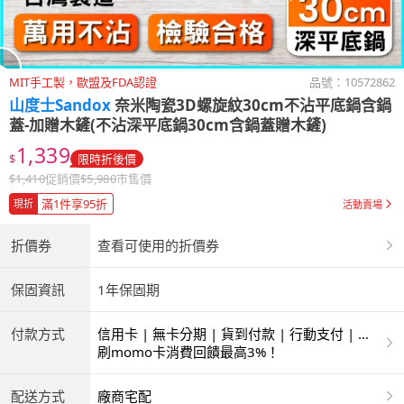
MIT手工製，歐盟及FDA認證
品號：
10572862
山度士Sandox
奈米陶瓷3D螺旋紋30cm不沾平底鍋含鍋
蓋-加贈木鏟(不沾深平底鍋30cm含鍋蓋贈木鏟)
1,339
$
限時折後價
$
1,410
促銷價
$
5,980
市售價
滿1件享95折
現折
活動賣場
折價券
查看可使用的折價券
保固資訊
1年保固期
付款方式
信用卡 | 無卡分期 | 貨到付款 | 行動支付 | 超
商付款 | ATM | 銀聯卡
刷momo卡消費回饋最高3%！
配送方式
廠商宅配