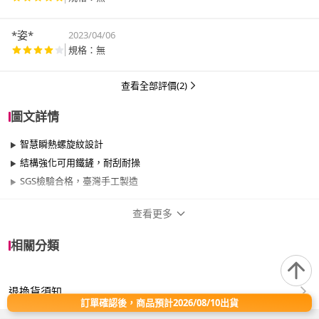
*姿*
2023/04/06
規格：無
查看全部評價(2)
圖文詳情
智慧瞬熱螺旋紋設計
結構強化可用鐵鏟，耐刮耐操
SGS檢驗合格，臺灣手工製造
查看更多
商品規格
相關分類
品牌名稱
Sandox 山度士
退換貨須知
尺寸
30cm~34cm
訂單確認後，商品預計2026/08/10出貨