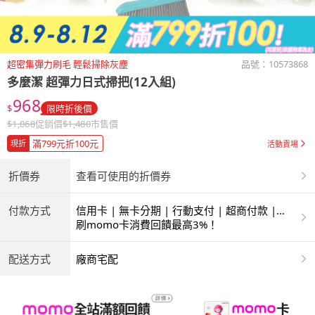
超密集彈力刷毛 輕鬆掃除灰塵
品號：
10573868
多麼潔
超彈力日式掃把(12入組)
968
$
限時折後價
$
1,068
促銷價
$
1,480
市售價
滿799元折100元
現折
活動賣場
折價券
查看可使用的折價券
付款方式
信用卡 | 無卡分期 | 行動支付 | 超商付款 |
ATM | 銀聯卡
刷momo卡消費回饋最高3%！
配送方式
廠商宅配