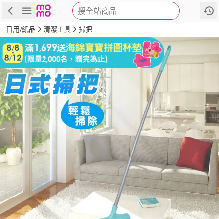
搜全站商品
商品
評價
詳情
規格
推薦
日用/紙品
清潔工具
掃把