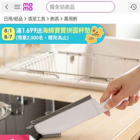
搜全站商品
商品
評價
詳情
規格
推薦
日用/紙品
清潔工具
刷具
萬用刷