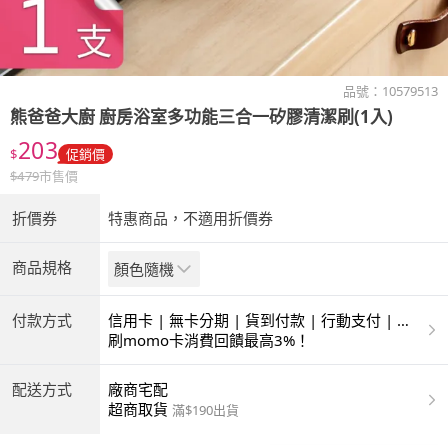
品號：
10579513
熊爸爸大廚
廚房浴室多功能三合一矽膠清潔刷(1入)
203
$
促銷價
$
479
市售價
折價券
特惠商品，不適用折價券
商品規格
顏色隨機
付款方式
信用卡 | 無卡分期 | 貨到付款 | 行動支付 | 超
商付款 | ATM | 銀聯卡
刷momo卡消費回饋最高3%！
配送方式
廠商宅配
超商取貨
滿$190出貨