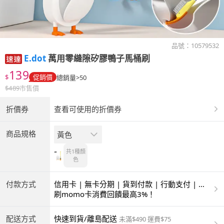
品號：
10579532
E.dot
萬用零縫隙矽膠鴨子馬桶刷
139
$
促銷價
總銷量>50
$
489
市售價
折價券
查看可使用的折價券
商品規格
黃色
共1種
顏
色
付款方式
信用卡 | 無卡分期 | 貨到付款 | 行動支付 | 超
商付款 | ATM | 銀聯卡
刷momo卡消費回饋最高3%！
配送方式
快速到貨/離島配送
未滿$490 運費$75