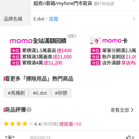
超商/i郵箱/myfone門市取貨
滿$190出貨
品牌名稱
E.dot
．
追蹤
看更多「掃除用品」熱門商品
#馬桶刷
#E.dot
#矽膠
商品評價
查看全部
4.4
總銷量>50
(5則評價)
*美*
2025/02/13
0