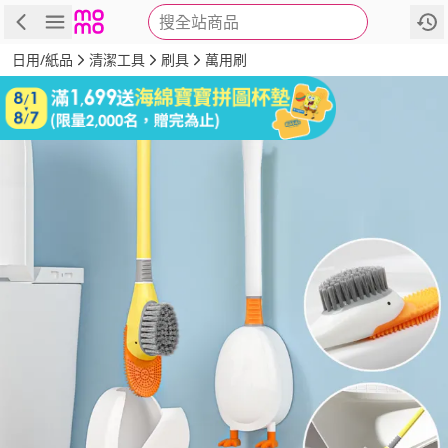
搜全站商品
商品
評價
詳情
規格
推薦
日用/紙品
清潔工具
刷具
萬用刷