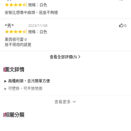
規格：白色
安裝比想像中麻煩，底座不夠穩
*秀*
2023/11/08
0
規格：白色
東西很可愛☺️
捨不得用的感覺
查看全部評價(5)
圖文詳情
兩種刷頭，去污簡單方便
可壁掛，可平放地面
查看更多
商品規格
相關分類
品牌名稱
E.dot