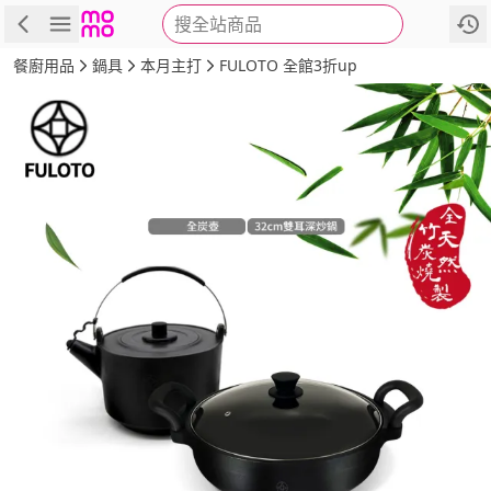
搜全站商品
商品
評價
詳情
規格
推薦
餐廚用品
鍋具
本月主打
FULOTO 全館3折up