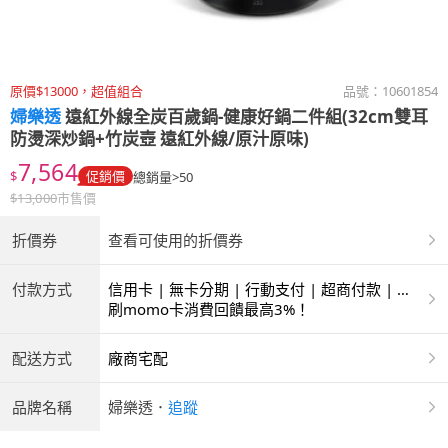
原價$13000，超值組合
品號：
10601854
婦樂透
遠紅外線全炭百歲鍋-健康好鍋二件組(32cm雙耳
防燙深炒鍋+竹炭壺 遠紅外線/原汁原味)
7,564
$
促銷價
總銷量>50
$
13,000
市售價
折價券
查看可使用的折價券
付款方式
信用卡 | 無卡分期 | 行動支付 | 超商付款 | 銀
聯卡
刷momo卡消費回饋最高3%！
配送方式
廠商宅配
品牌名稱
婦樂透
．
追蹤