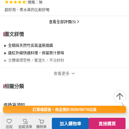
規格：無
超好用，煮水真的比較好喝
查看全部評價(5)
圖文詳情
全鍋採天然竹炭高溫窯燒鑄
遠紅外線快速料理，保留原汁原味
立體循環受熱，蓄溫久，不沾好料
查看更多
商品規格
相關分類
品牌名稱
婦樂透
退換貨須知
尺寸
30cm~34cm
訂單確認後，商品預計2026/08/10出貨
材質
木/竹
加入購物車
直接購買
追蹤
追蹤清單
購物車