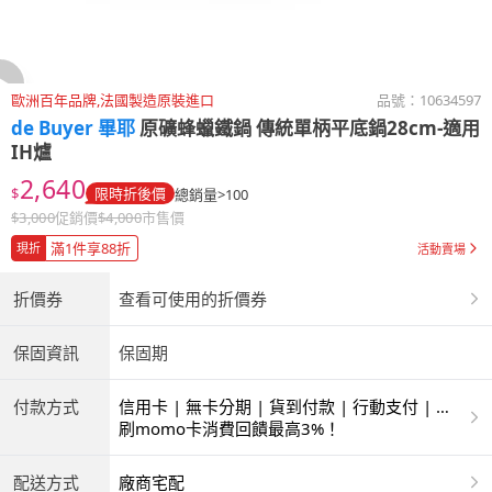
歐洲百年品牌,法國製造原裝進口
品號：
10634597
de Buyer 畢耶
原礦蜂蠟鐵鍋 傳統單柄平底鍋28cm-適用
IH爐
2,640
$
限時折後價
總銷量>100
$
3,000
促銷價
$
4,000
市售價
滿1件享88折
現折
活動賣場
折價券
查看可使用的折價券
保固資訊
保固期
付款方式
信用卡 | 無卡分期 | 貨到付款 | 行動支付 | 超
商付款 | ATM | 銀聯卡
刷momo卡消費回饋最高3%！
配送方式
廠商宅配