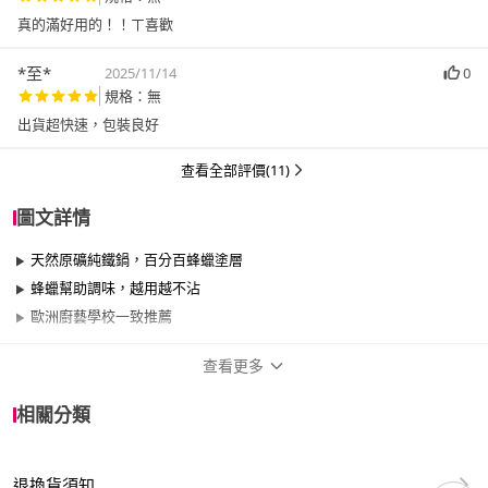
真的滿好用的！！ㄒ喜歡
*至*
2025/11/14
0
規格：無
出貨超快速，包裝良好
查看全部評價(11)
圖文詳情
天然原礦純鐵鍋，百分百蜂蠟塗層
蜂蠟幫助調味，越用越不沾
歐洲廚藝學校一致推薦
查看更多
商品規格
相關分類
品牌名稱
de Buyer 畢耶
退換貨須知
尺寸
26cm~29cm