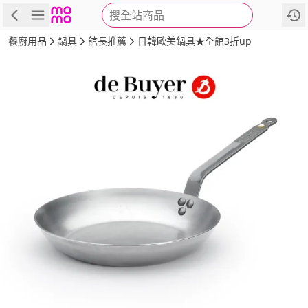
搜全站商品
商品
評價
詳情
規格
推薦
餐廚用品
鍋具
館長推薦
日韓歐美鍋具★全館3折up