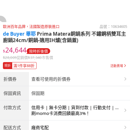
歐洲百年品牌，法國製造原裝進口
品號：
10634605
de Buyer 畢耶
Prima Matera銅鍋系列 不鏽鋼柄雙耳主
廚鍋24cm/銅鍋-適用IH爐(含鍋蓋)
24,644
$
限時折後價
$
28,005
促銷價
$
37,340
市售價
滿1件享88折
現折
活動賣場
折價券
查看可使用的折價券
保固資訊
保固期
付款方式
信用卡 | 無卡分期 | 貨到付款 | 行動支付 | 銀
聯卡
刷momo卡消費回饋最高3%！
配送方式
廠商宅配