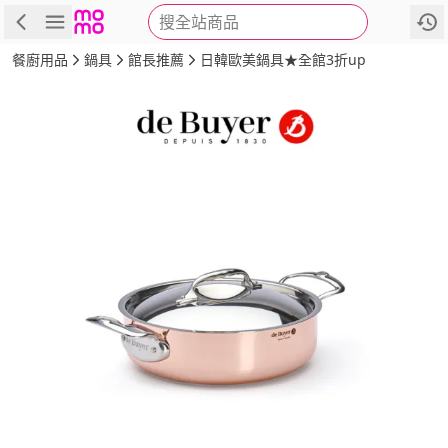
搜全站商品
商品
評價
詳情
規格
推薦
餐廚用品
鍋具
館長推薦
日韓歐美鍋具★全館3折up