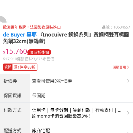
歐洲百年品牌，法國製造原裝進口
品號：
10634657
de Buyer 畢耶
『Inocuivre 銅鍋系列』黃銅柄雙耳橢圓
魚鍋32cm(無鍋蓋)
15,760
$
限時折後價
$
17,910
促銷價
$
23,875
市售價
滿1件享88折
現折
活動賣場
折價券
查看可使用的折價券
保固資訊
保固期
付款方式
信用卡 | 無卡分期 | 貨到付款 | 行動支付 | 超
商付款 | 銀聯卡
刷momo卡消費回饋最高3%！
配送方式
廠商宅配