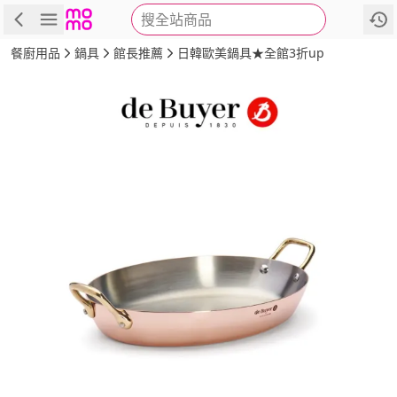
搜全站商品
商品
評價
詳情
規格
推薦
餐廚用品
鍋具
館長推薦
日韓歐美鍋具★全館3折up