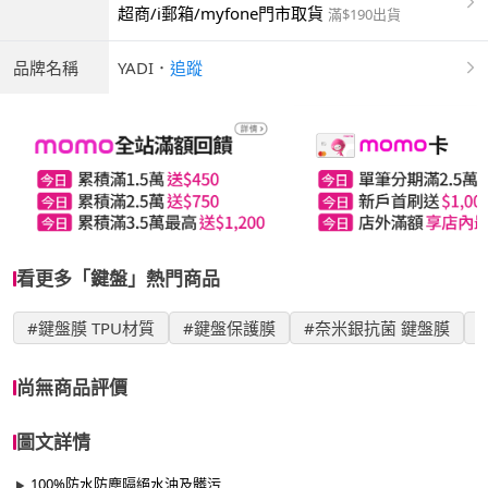
超商/i郵箱/myfone門市取貨
滿$190出貨
品牌名稱
YADI
．
追蹤
看更多「鍵盤」熱門商品
#鍵盤膜 TPU材質
#鍵盤保護膜
#奈米銀抗菌 鍵盤膜
尚無商品評價
圖文詳情
100%防水防塵隔絕水油及髒污