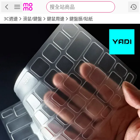
搜全站商品
商品
評價
詳情
規格
推薦
3C週邊
滑鼠/鍵盤
鍵鼠周邊
鍵盤膜/貼紙