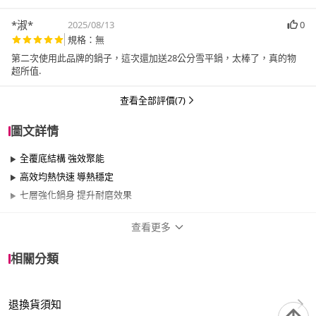
*淑*
2025/08/13
0
規格：無
第二次使用此品牌的鍋子，這次還加送28公分雪平鍋，太棒了，真的物
超所值.
查看全部評價(7)
圖文詳情
全覆底結構 強效聚能
高效均熱快速 導熱穩定
七層強化鍋身 提升耐磨效果
查看更多
商品規格
相關分類
品牌名稱
MotherGoose 鵝媽媽
退換貨須知
尺寸
26cm~29cm