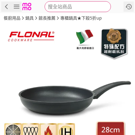
搜全站商品
商品
評價
詳情
規格
推薦
餐廚用品
鍋具
館長推薦
專櫃鍋具★下殺5折up