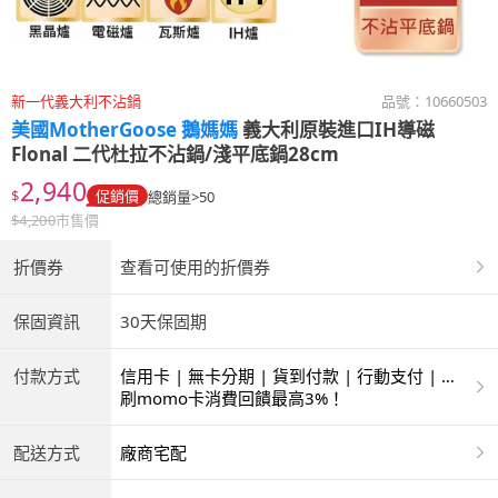
新一代義大利不沾鍋
品號：
10660503
美國MotherGoose 鵝媽媽
義大利原裝進口IH導磁
Flonal 二代杜拉不沾鍋/淺平底鍋28cm
2,940
$
促銷價
總銷量>50
$
4,200
市售價
折價券
查看可使用的折價券
保固資訊
30天保固期
付款方式
信用卡 | 無卡分期 | 貨到付款 | 行動支付 | 超
商付款 | ATM | 銀聯卡
刷momo卡消費回饋最高3%！
配送方式
廠商宅配