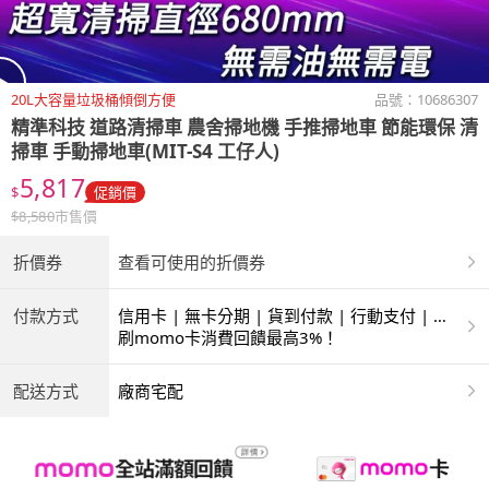
20L大容量垃圾桶傾倒方便
品號：
10686307
精準科技
道路清掃車 農舍掃地機 手推掃地車 節能環保 清
掃車 手動掃地車(MIT-S4 工仔人)
5,817
$
促銷價
$
8,580
市售價
折價券
查看可使用的折價券
付款方式
信用卡 | 無卡分期 | 貨到付款 | 行動支付 | 超
商付款 | 銀聯卡
刷momo卡消費回饋最高3%！
配送方式
廠商宅配