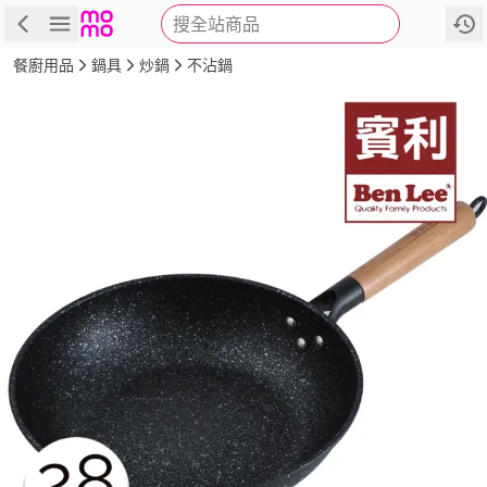
搜全站商品
商品
評價
詳情
規格
推薦
餐廚用品
鍋具
炒鍋
不沾鍋