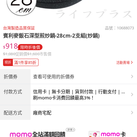
台灣製造品質保証
品號：
10688073
賓利麥飯石深型煎炒鍋-28cm-2支組(炒鍋)
918
$
限時折後價
$
1,080
促銷價
$
1,600
市售價
滿1件享85折
現折
活動賣場
折價券
查看可使用的折價券
付款方式
信用卡 | 無卡分期 | 貨到付款 | 行動支付 | 超
商付款 | ATM | 銀聯卡 | 銀行帳戶付款
刷momo卡消費回饋最高3%！
配送方式
廠商宅配