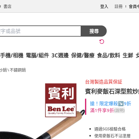
書店
登入
註冊
會員
搜尋
手機/相機
電腦/組件
3C週邊
保健/醫療
食品/飲料
生鮮
炒鍋
\
不鏽鋼鍋
台灣製造品質保証
賓利麥飯石深型煎炒鍋-
搶！限定爆殺↘9折
滿1件享9折
(說明)
通過SGS檢驗合格
使用麥飯石不沾塗層