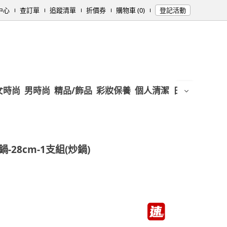
中心
查訂單
追蹤清單
折價券
購物車 (0)
登記活動
女時尚
男時尚
精品/飾品
彩妝保養
個人清潔
日用/紙品
母
28cm-1支組(炒鍋)