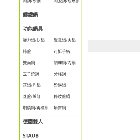
陶鍋/砂鍋
陶瓷鍋/玻璃鍋/透明鍋
鑄鐵鍋
功能鍋具
壓力鍋/快鍋
鴛鴦鍋/火鍋
烤盤
可拆手柄
雙面鍋
調理鍋/內鍋
玉子燒鍋
分格鍋
蒸鍋/炸鍋
鬆餅鍋
蒸盤/蒸籠
條紋煎鍋
燜燒鍋/再煮鍋
塔吉鍋
德國雙人
STAUB