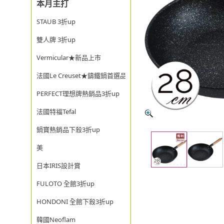
本月主打
STAUB 3折up
雙人牌 3折up
Vermicular★新品上市
法國Le Creuset★鑄鐵鍋首選品牌
PERFECT理想牌熱銷品3折up
法國特福Tefal
鍋寶熱銷品下殺3折up
美
日本IRIS設計賞
FULOTO 全館3折up
HONDONI 全館下殺3折up
韓國Neoflam