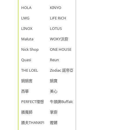
HOLA
KINYO
LMG
LiFE RiCH
LINOX
LOTUS
Maluta
WOKY沃廚
Nick Shop
ONE HOUSE
Quasi
Reun
THE LOEL
Zodiac 諾帝亞
鍋鍋窖
鍋寶
西華
美心
PERFECT理想
牛頭牌Buffalo
膳魔師
掌廚
膳夫THANKFUL
鏗鏘