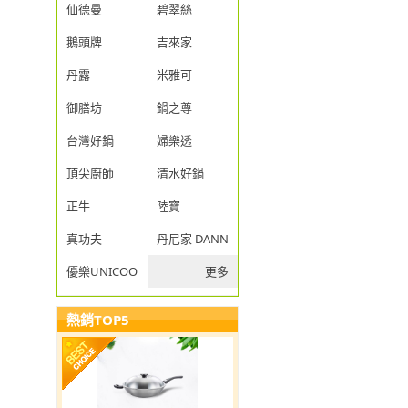
仙德曼
碧翠絲
鵝頭牌
吉來家
丹露
米雅可
御膳坊
鍋之尊
台灣好鍋
婦樂透
頂尖廚師
清水好鍋
正牛
陸寶
真功夫
丹尼家 DANNY JIA
優樂UNICOOK
更多
熱銷TOP5