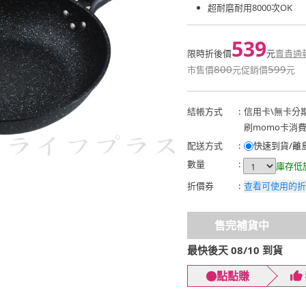
超耐磨耐用8000次OK
539
限時折後價
元
賣貴通
800
599
市售價
元
促銷價
元
結帳方式
:
信用卡
\
無卡分
刷momo卡消
配送方式
:
快速到貨/離
數量
:
庫存低
折價券
:
查看可使用的折
售完補貨中
最快後天 08/10 到貨
點點賺