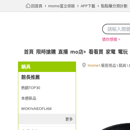
回首頁
momo富立保險
APP下載
點點賺分潤計劃
猜你想搜 >
首頁
限時搶購
直播
mo店+
看看買
家電
電玩
Home
\
餐廚用品
\
鍋具
\
鍋具
館長推薦
熱銷TOP30
本週新品
WOKYxNEOFLAM
更多