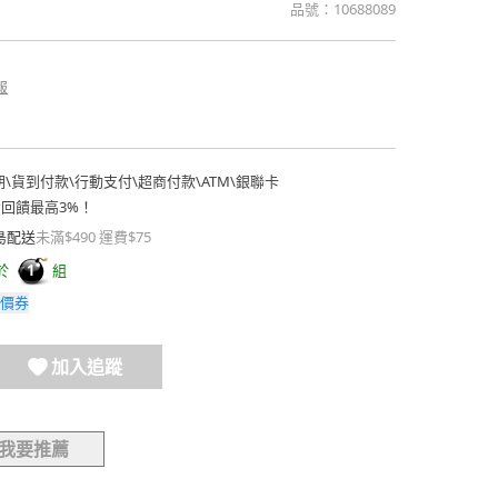
品號：
10688089
報
期
\
貨到付款
\
行動支付
\
超商付款
\
ATM
\
銀聯卡
費回饋最高3%！
島配送
未滿$490 運費$75
於
組
1
價券
加入追蹤
我要推薦