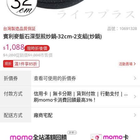
台灣製造品質保証
品號：
10691328
賓利麥飯石深型煎炒鍋-32cm-2支組(炒鍋)
1,088
$
限時折後價
$
1,280
促銷價
$
1,800
市售價
滿1件享85折
現折
活動賣場
折價券
查看可使用的折價券
付款方式
信用卡 | 無卡分期 | 貨到付款 | 行動支付 | 超
商付款 | ATM | 銀聯卡
刷momo卡消費回饋最高3%！
配送方式
廠商宅配