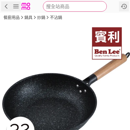
搜全站商品
商品
評價
詳情
規格
推薦
餐廚用品
鍋具
炒鍋
不沾鍋