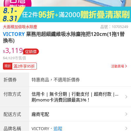
大面積加倍吸水除塵
品號：
10705249
VICTORY
業務用超細纖維吸水除塵拖把120cm(1拖1替
換布)
3,119
$
促銷價
$
4,129
市售價
滿2件享95折
現折
活動賣場
折價券
特惠商品，不適用折價券
付款方式
信用卡 | 無卡分期 | 行動支付 | 超商付款 |
ATM | 銀聯卡
刷momo卡消費回饋最高3%！
配送方式
廠商宅配
品牌名稱
VICTORY
．
追蹤