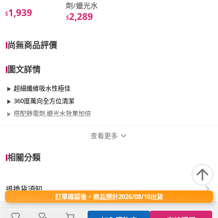
劑/蠟光水
1,939
$
2,289
$
尚無商品評價
圖文詳情
超細纖維吸水性極佳
360度萬向全方位清潔
搭配靜電劑,蠟光水效果加倍
查看更多
商品規格
相關分類
品牌名稱
VICTORY
退換貨須知
適用於
餐廳、室內、室外
訂單確認後，商品預計2026/08/10出貨