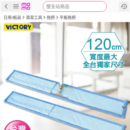
搜全站商品
商品
評價
詳情
規格
推薦
日用/紙品
清潔工具
拖把
平板拖把