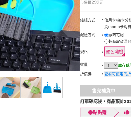
299
市售價
元
結帳方式
:
信用卡
\
無卡分
刷momo卡消
配送方式
:
廠商宅配
超商取貨
滿$
顏色隨機
規格
:
數量
:
庫存低
折價券
:
查看可使用的折
售完補貨中
訂單確認後，商品預計2026
點點賺