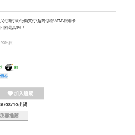
期
\
貨到付款
\
行動支付
\
超商付款
\
ATM
\
銀聯卡
費回饋最高3%！
190出貨
於
組
3
價券
加入追蹤
/08/10出貨
我要推薦