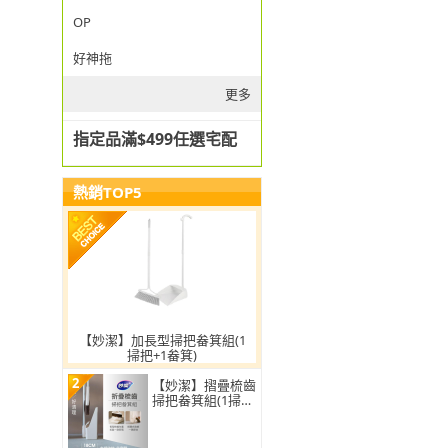
OP
好神拖
更多
指定品滿$499任選宅配
熱銷TOP5
【妙潔】加長型掃把畚箕組(1
掃把+1畚箕)
2
【妙潔】摺疊梳齒
掃把畚箕組(1掃把
+1畚箕)