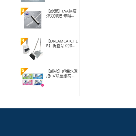
3
【妙潔】EVA無痕
彈力掃把-伸縮款
(1掃把頭+1伸縮
桿)
4
【DREAMCATCHE
R】折疊站立掃把
組 基本款(掃把 掃
具 掃把組 掃把畚
箕組 可折疊畚斗
清潔用具)
5
【威拂】超保水濕
拖巾/除塵紙補充
包組 共64-72片(無
香/清新花香/青檸
柑橘)(2入組)