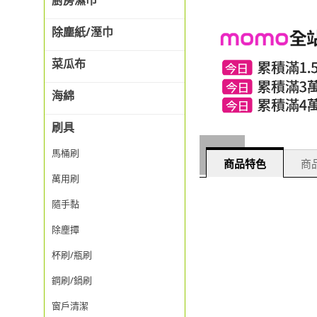
廚房濕巾
除塵紙/溼巾
菜瓜布
海綿
刷具
馬桶刷
商品特色
商品
萬用刷
隨手黏
除塵撢
杯刷/瓶刷
鋼刷/鍋刷
窗戶清潔