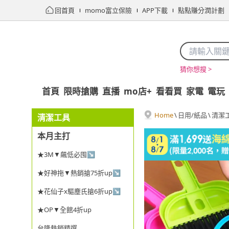
回首頁
momo富立保險
APP下載
點點賺分潤計劃
猜你想搜 >
首頁
限時搶購
直播
mo店+
看看買
家電
電玩
Home
\
日用/紙品
\
清潔
清潔工具
本月主打
★3M▼飆低必囤↘
★好神拖▼熱銷搶75折up↘
★花仙子x驅塵氏搶6折up↘
★OP▼全館4折up
台隆熱銷精選