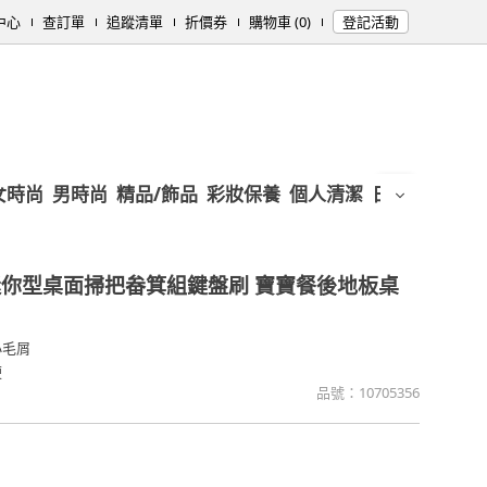
中心
查訂單
追蹤清單
折價券
購物車 (0)
登記活動
女時尚
男時尚
精品/飾品
彩妝保養
個人清潔
日用/紙品
母
迷你型桌面掃把畚箕組鍵盤刷 寶寶餐後地板桌
小毛屑
便
品號：
10705356