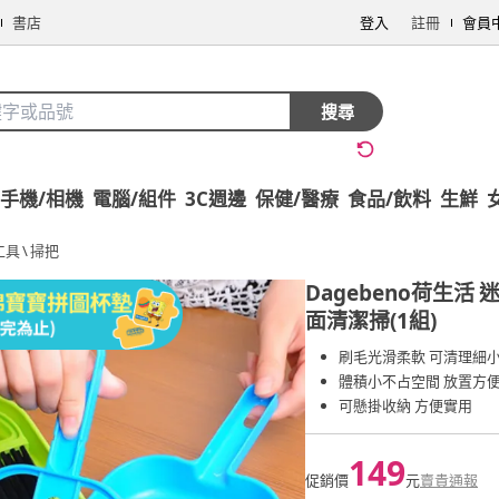
書店
登入
註冊
會員
搜尋
手機/相機
電腦/組件
3C週邊
保健/醫療
食品/飲料
生鮮
工具
\
掃把
Dagebeno荷生活
面清潔掃(1組)
刷毛光滑柔軟 可清理細
體積小不占空間 放置方
可懸掛收納 方便實用
149
促銷價
元
賣貴通報