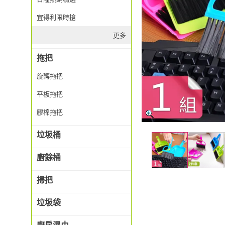
宜得利限時搶
更多
拖把
旋轉拖把
平板拖把
膠棉拖把
垃圾桶
廚餘桶
掃把
垃圾袋