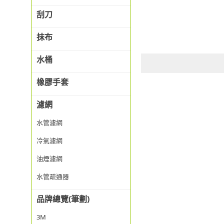
刮刀
抹布
水桶
橡膠手套
濾網
水管濾網
冷氣濾網
油煙濾網
水管疏通器
品牌總覽(筆劃)
3M