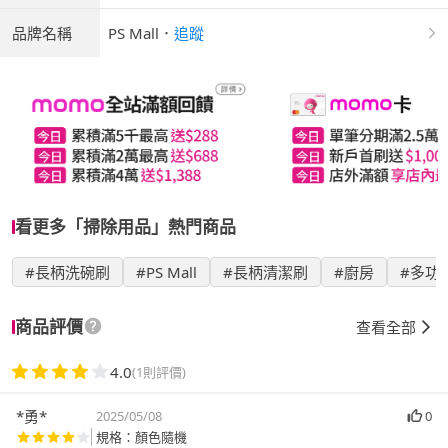
品牌名稱
PS Mall
．
追蹤
看更多「掃除用品」熱門商品
#長柄洗碗刷
#PS Mall
#長柄清潔刷
#廚房
#多功
商品評價
查看全部
4.0
(1則評價)
*勇*
2025/05/08
0
規格：顏色隨機