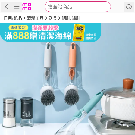
搜全站商品
商品
評價
詳情
規格
推薦
日用/紙品
清潔工具
刷具
鋼刷/鍋刷