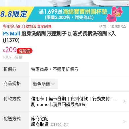
多用途功能自動加液清潔刷具
品號：
10709755
PS Mall
廚房洗鍋刷 液壓刷子 加液式長柄洗碗刷 3入
(J1370)
209
$
促銷價
$
309
市售價
折價券
特惠商品，不適用折價券
商品規格
顏色隨機
付款方式
信用卡 | 無卡分期 | 貨到付款 | 行動支付 | 超
商付款 | ATM | 銀聯卡
刷momo卡消費回饋最高3%！
配送方式
廠商宅配
超商取貨
滿$190出貨