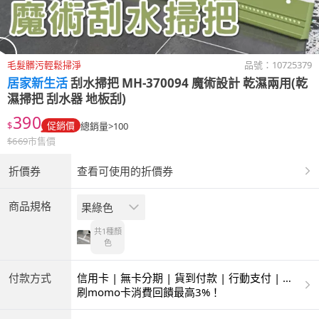
毛髮髒污輕鬆掃淨
品號：
10725379
居家新生活
刮水掃把 MH-370094 魔術設計 乾濕兩用(乾
濕掃把 刮水器 地板刮)
390
$
促銷價
總銷量>100
$
669
市售價
折價券
查看可使用的折價券
商品規格
果綠色
共1種
顏
色
付款方式
信用卡 | 無卡分期 | 貨到付款 | 行動支付 | 超
商付款 | ATM | 銀聯卡
刷momo卡消費回饋最高3%！