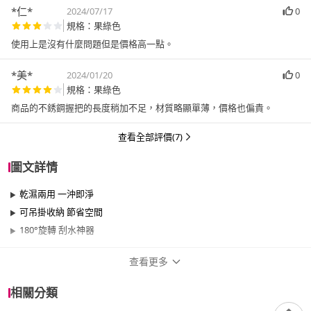
*仁*
2024/07/17
0
規格：果綠色
使用上是沒有什麼問題但是價格高一點。
*美*
2024/01/20
0
規格：果綠色
商品的不銹鋼握把的長度稍加不足，材質略顯單薄，價格也偏貴。
查看全部評價(7)
圖文詳情
乾濕兩用 一沖即淨
可吊掛收納 節省空間
180°旋轉 刮水神器
查看更多
商品規格
相關分類
品牌名稱
居家新生活