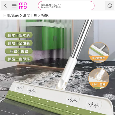
搜全站商品
商品
評價
詳情
規格
推薦
日用/紙品
清潔工具
掃把