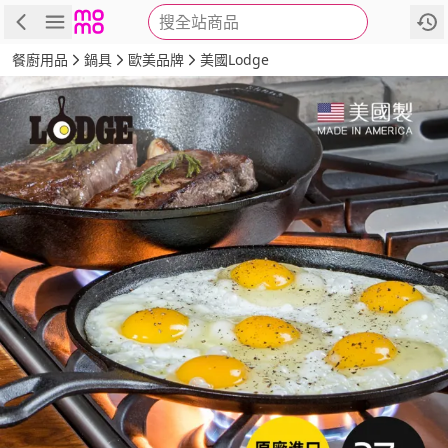
搜全站商品
商品
評價
詳情
規格
推薦
餐廚用品
鍋具
歐美品牌
美國Lodge