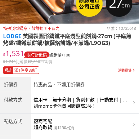
特殊淺型鍋身，煎餅翻面不費力
品號：
10735613
LODGE
美國製圓形鑄鐵平底淺型煎餅鍋-27cm (平底煎
烤盤/鑄鐵煎餅鍋/披薩烙餅鍋/平煎鍋/L9OG3)
1,531
$
限時折後價
總銷量>100
$
1,740
促銷價
$
2,600
市售價
滿1件享88折
現折
活動賣場
折價券
特惠商品，不適用折價券
付款方式
信用卡 | 無卡分期 | 貨到付款 | 行動支付 | 超
商付款 | ATM | 銀聯卡
刷momo卡消費回饋最高3%！
配送方式
廠商宅配
超商取貨
滿$190出貨