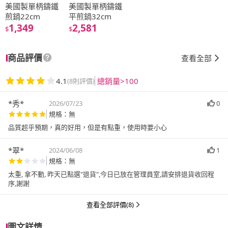
美國製單柄鑄鐵
美國製單柄鑄鐵
煎鍋22cm
平煎鍋32cm
1,349
2,581
$
$
商品評價
查看全部
4.1
總銷量>100
(8則評價)
*秀*
2026/07/23
0
規格：無
品質超乎預期，真的好用，但是有點重，使用時要小心
*翠*
2024/06/08
1
規格：無
太重, 拿不動, 昨天已點選"退貨",今日已放在管理員室,請安排退貨收回程
序,謝謝
查看全部評價(8)
圖文詳情