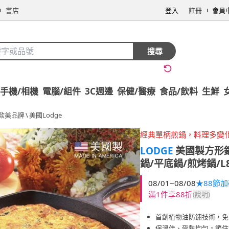
書店
登入
註冊
會員
搜尋
手機/相機
電腦/組件
3C週邊
保健/醫療
食品/飲料
生鮮
歐美品牌
\
美國Lodge
經典單柄煎鍋，料理多變
LODGE
美國製方形鑄
鍋/平底鍋/煎烤鍋/L8
08/01~08/08
★88節
滿1件享88折
(說明)
首創植物油防鏽技術，免
保溫佳、受熱均勻，鎖住