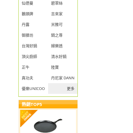
仙德曼
碧翠絲
鵝頭牌
吉來家
丹露
米雅可
御膳坊
鍋之尊
台灣好鍋
婦樂透
頂尖廚師
清水好鍋
正牛
陸寶
真功夫
丹尼家 DANNY JIA
優樂UNICOOK
更多
熱銷TOP5