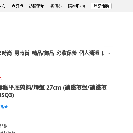
中心
查訂單
追蹤清單
折價券
購物車 (0)
登記活動
女時尚
男時尚
精品/飾品
彩妝保養
個人清潔
日用/紙品
母
化
鐵平底煎鍋/烤盤-27cm (鑄鐵煎盤/鑄鐵煎
SQ3)
加碼★
開鍋
食材精華