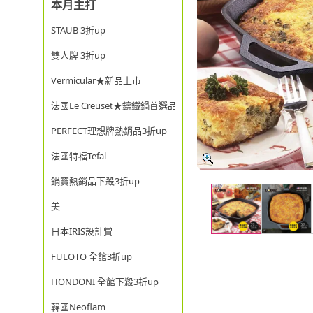
本月主打
STAUB 3折up
雙人牌 3折up
Vermicular★新品上市
法國Le Creuset★鑄鐵鍋首選品牌
PERFECT理想牌熱銷品3折up
法國特福Tefal
鍋寶熱銷品下殺3折up
美
日本IRIS設計賞
FULOTO 全館3折up
HONDONI 全館下殺3折up
韓國Neoflam