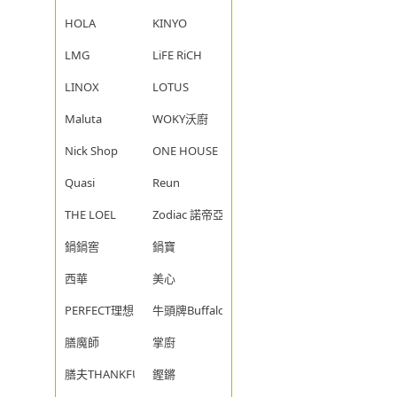
HOLA
KINYO
LMG
LiFE RiCH
LINOX
LOTUS
Maluta
WOKY沃廚
Nick Shop
ONE HOUSE
Quasi
Reun
THE LOEL
Zodiac 諾帝亞
鍋鍋窖
鍋寶
西華
美心
PERFECT理想
牛頭牌Buffalo
膳魔師
掌廚
膳夫THANKFUL
鏗鏘