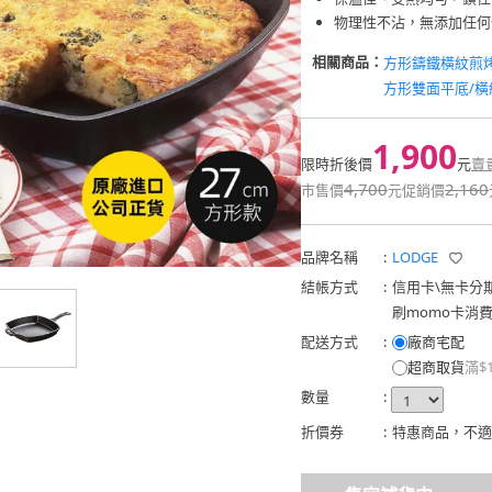
物理性不沾，無添加任何
相關商品：
方形鑄鐵橫紋煎烤盤
方形雙面平底/橫
1,900
限時折後價
元
賣
4,700
2,160
市售價
元
促銷價
品牌名稱
:
LODGE
結帳方式
:
信用卡
\
無卡分
刷momo卡消
配送方式
:
廠商宅配
超商取貨
滿$
數量
:
折價券
:
特惠商品，不適