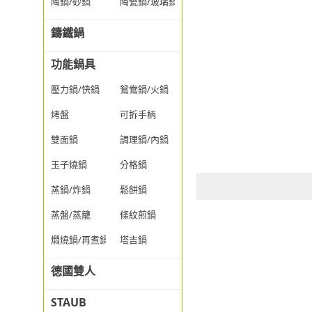
陶鍋/砂鍋
陶瓷鍋/玻璃鍋/透明鍋
鑄鐵鍋
功能鍋具
壓力鍋/快鍋
鴛鴦鍋/火鍋
烤盤
可拆手柄
雙面鍋
調理鍋/內鍋
玉子燒鍋
分格鍋
蒸鍋/炸鍋
鬆餅鍋
蒸盤/蒸籠
條紋煎鍋
燜燒鍋/再煮鍋
塔吉鍋
德國雙人
STAUB