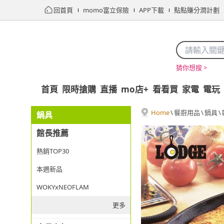
回首頁
momo富立保險
APP下載
點點賺分潤計劃
猜你想搜 >
首頁
限時搶購
直播
mo店+
看看買
家電
電玩
Home
\
餐廚用品
\
鍋具
\
鍋具
館長推薦
熱銷TOP30
本週新品
WOKYxNEOFLAM
更多