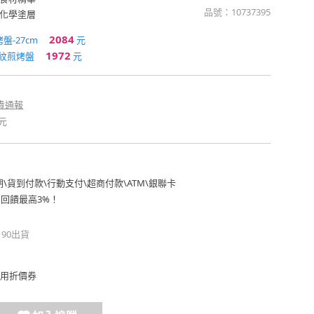
品號：
10737395
化學塗層
2084
-27cm
元
1972
紋煎烤盤
元
貴通報
元
期
\
貨到付款
\
行動支付
\
超商付款
\
ATM
\
銀聯卡
費回饋最高3%！
190出貨
用折價券