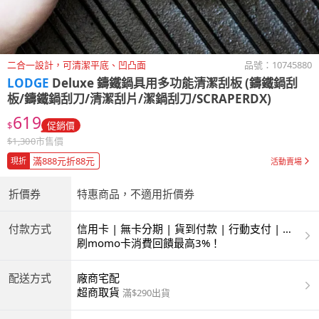
二合一設計，可清潔平底、凹凸面
品號：
10745880
LODGE
Deluxe 鑄鐵鍋具用多功能清潔刮板 (鑄鐵鍋刮
板/鑄鐵鍋刮刀/清潔刮片/潔鍋刮刀/SCRAPERDX)
619
$
促銷價
$
1,300
市售價
滿888元折88元
現折
活動賣場
折價券
特惠商品，不適用折價券
付款方式
信用卡 | 無卡分期 | 貨到付款 | 行動支付 | 超
商付款 | ATM | 銀聯卡
刷momo卡消費回饋最高3%！
配送方式
廠商宅配
超商取貨
滿$290出貨