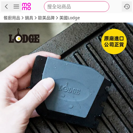
搜全站商品
商品
評價
詳情
規格
推薦
餐廚用品
鍋具
歐美品牌
美國Lodge