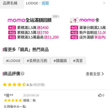
品牌名稱
LODGE
．
追蹤
看更多「鍋具」熱門商品
#LODGE
#長柄去污刷
#鑄鐵鍋
#清潔
商品評價
查看全部
4.5
(4則評價)
*陽**
2026/06/26
0
規格：無
比想像中大一點