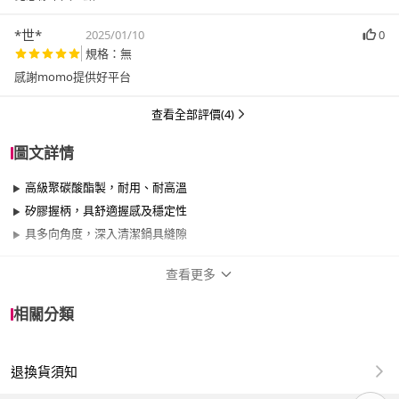
*世*
2025/01/10
0
規格：無
感謝momo提供好平台
查看全部評價(4)
圖文詳情
高級聚碳酸酯製，耐用、耐高溫
矽膠握柄，具舒適握感及穩定性
具多向角度，深入清潔鍋具縫隙
查看更多
商品規格
相關分類
品牌名稱
LODGE
退換貨須知
尺寸：寬9 x 長6.8 x 厚0.63cm