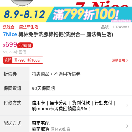
洗脫合一 魔法新生活
品號：
10745883
7Nice
梅林免手洗膠棉拖把(洗脫合一 魔法新生活)
699
$
促銷價
$
1,299
市售價
滿799元折100元
現折
活動賣場
折價券
特惠商品，不適用折價券
保固資訊
90天保固期
付款方式
信用卡 | 無卡分期 | 貨到付款 | 行動支付 | 超
商付款 | ATM | 銀聯卡
刷momo卡消費回饋最高3%！
配送方式
廠商宅配
超商取貨
滿$190出貨