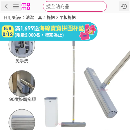
搜全站商品
商品
評價
詳情
規格
推薦
日用/紙品
清潔工具
拖把
平板拖把