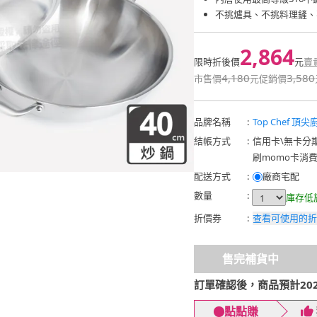
不挑爐具、不挑料理鏟、
2,864
限時折後價
元
賣
4,180
3,580
市售價
元
促銷價
品牌名稱
:
Top Chef 頂尖
結帳方式
:
信用卡
\
無卡分
刷momo卡消
配送方式
:
廠商宅配
數量
:
庫存低
折價券
:
查看可使用的折
售完補貨中
訂單確認後，商品預計2026
點點賺