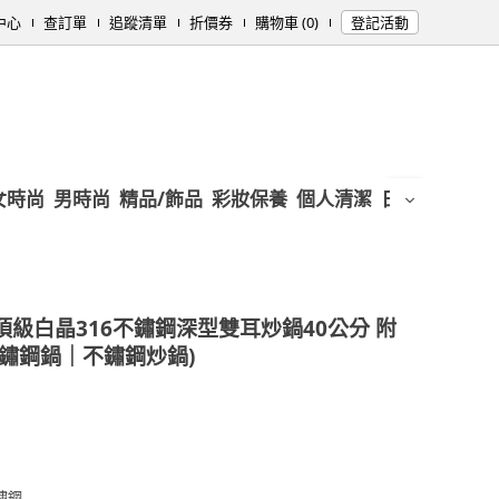
中心
查訂單
追蹤清單
折價券
購物車 (0)
登記活動
女時尚
男時尚
精品/飾品
彩妝保養
個人清潔
日用/紙品
母
頂級白晶316不鏽鋼深型雙耳炒鍋40公分 附
不鏽鋼鍋｜不鏽鋼炒鍋)
鏽鋼