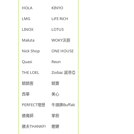
HOLA
KINYO
LMG
LiFE RiCH
LINOX
LOTUS
Maluta
WOKY沃廚
Nick Shop
ONE HOUSE
Quasi
Reun
THE LOEL
Zodiac 諾帝亞
鍋鍋窖
鍋寶
西華
美心
PERFECT理想
牛頭牌Buffalo
膳魔師
掌廚
膳夫THANKFUL
鏗鏘