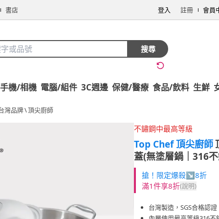
書店
登入
註冊
會員
搜尋
手機/相機
電腦/組件
3C週邊
保健/醫療
食品/飲料
生鮮
台灣品牌
\
頂尖廚師
不鏽鋼中最高等級
Top Chef 頂尖廚師
蓋(無塗層鍋｜316
搶！限定爆殺↘8折
滿1件享8折
(說明)
台灣製造，SGS合格認證
內層使用最高等級316不