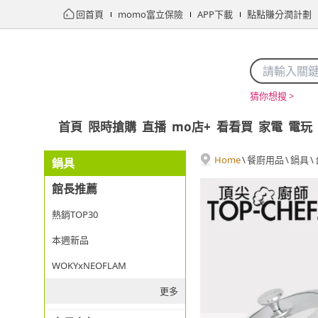
回首頁
momo富立保險
APP下載
點點賺分潤計劃
猜你想搜 >
首頁
限時搶購
直播
mo店+
看看買
家電
電玩
Home
\
餐廚用品
\
鍋具
\
鍋具
館長推薦
熱銷TOP30
本週新品
WOKYxNEOFLAM
更多