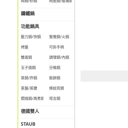
陶鍋/砂鍋
陶瓷鍋/玻璃鍋/透明鍋
鑄鐵鍋
功能鍋具
壓力鍋/快鍋
鴛鴦鍋/火鍋
烤盤
可拆手柄
雙面鍋
調理鍋/內鍋
玉子燒鍋
分格鍋
蒸鍋/炸鍋
鬆餅鍋
蒸盤/蒸籠
條紋煎鍋
燜燒鍋/再煮鍋
塔吉鍋
德國雙人
STAUB