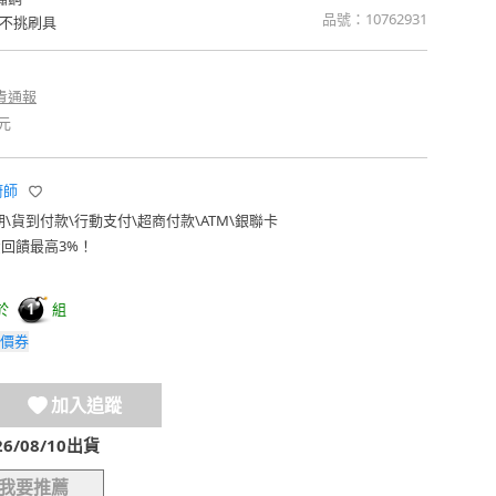
品號：
10762931
不挑刷具
貴通報
元
廚師
期
\
貨到付款
\
行動支付
\
超商付款
\
ATM
\
銀聯卡
費回饋最高3%！
於
組
1
價券
加入追蹤
/08/10出貨
我要推薦