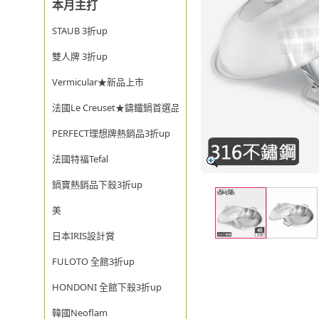
本月主打
STAUB 3折up
雙人牌 3折up
Vermicular★新品上市
法國Le Creuset★鑄鐵鍋首選品牌
PERFECT理想牌熱銷品3折up
法國特福Tefal
鍋寶熱銷品下殺3折up
美
日本IRIS設計賞
FULOTO 全館3折up
HONDONI 全館下殺3折up
韓國Neoflam