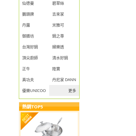
仙德曼
碧翠絲
鵝頭牌
吉來家
丹露
米雅可
御膳坊
鍋之尊
台灣好鍋
婦樂透
頂尖廚師
清水好鍋
正牛
陸寶
真功夫
丹尼家 DANNY JIA
優樂UNICOOK
更多
熱銷TOP5