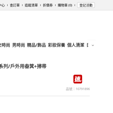
中心
查訂單
追蹤清單
折價券
購物車 (0)
登記活動
女時尚
男時尚
精品/飾品
彩妝保養
個人清潔
日用/紙品
母
系列/戶外用畚箕+掃帚
品號：
10791896