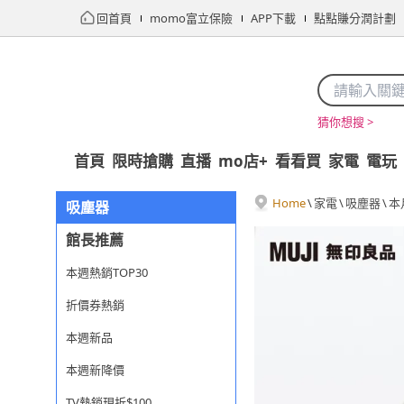
回首頁
momo富立保險
APP下載
點點賺分潤計劃
猜你想搜 >
首頁
限時搶購
直播
mo店+
看看買
家電
電玩
Home
\
家電
\
吸塵器
\
本
吸塵器
館長推薦
本週熱銷TOP30
折價券熱銷
本週新品
本週新降價
TV熱銷現折$100