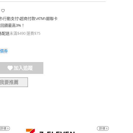
期
\
行動支付
\
超商付款
\
ATM
\
銀聯卡
費回饋最高3%！
島配送
未滿$490 運費$75
價券
加入追蹤
我要推薦