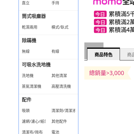
直立
手持
筒式吸塵器
乾濕兩用
橫式/臥式
除蹣機
無線
有線
商品特色
商品
可吸水洗地機
總銷量>3,000
洗地機
其他清潔
蒸氣清潔機
高壓清洗機
配件
吸頭
清潔劑/清潔液
濾網/濾心/紙袋
其他配件
清潔布/拖布
電池