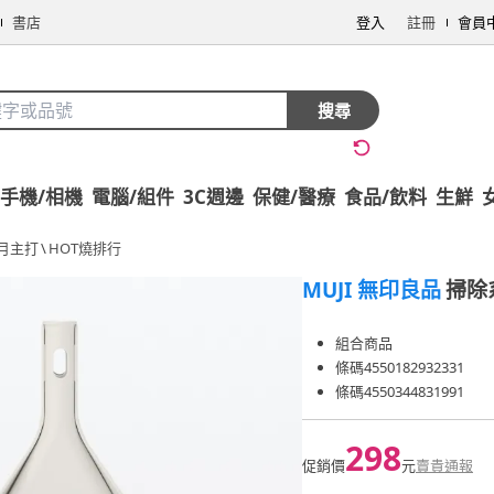
書店
登入
註冊
會員
搜尋
手機/相機
電腦/組件
3C週邊
保健/醫療
食品/飲料
生鮮
月主打
\
HOT燒排行
MUJI 無印良品
掃除
組合商品
條碼4550182932331
條碼4550344831991
298
促銷價
元
賣貴通報