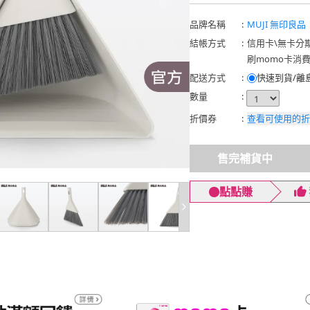
品牌名稱
:
MUJI 無印良品
結帳方式
:
信用卡
\
無卡分
刷momo卡消
配送方式
:
快速到貨/離
數量
:
折價券
:
查看可使用的折
售完補貨中
點點賺