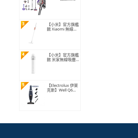
吸塵器(經典熱銷
款)
3
【小米】官方旗艦
館 Xiaomi 無線吸
塵器 P30(22000P
a吸力/五重濾網/8
50g超輕/40分鐘
續航/吸塵器/含兩
年保固)
4
【小米】官方旗艦
館 米家無線吸塵
器 mini
5
【Electrolux 伊萊
克斯】Well Q6無
線吸塵器(WQ61-1
EDB 毛髮截斷版)