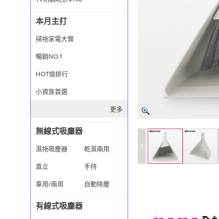
本月主打
掃拖家電大賞
暢銷NO.1
HOT燒排行
小資族首選
更多
無線式吸塵器
濕拖吸塵器
乾濕兩用
直立
手持
車用/兩用
自動除塵
有線式吸塵器