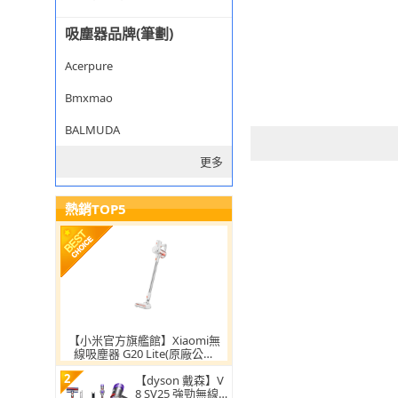
吸塵器品牌(筆劃)
Acerpure
Bmxmao
BALMUDA
更多
熱銷TOP5
【小米官方旗艦館】Xiaomi無
線吸塵器 G20 Lite(原廠公司
貨/含一年保固)
2
【dyson 戴森】V
8 SV25 強勁無線