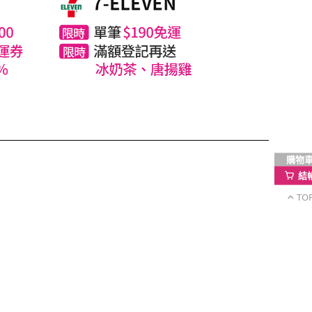
購物
結
TO