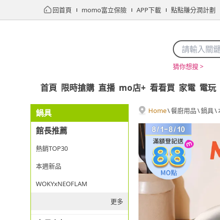
回首頁
momo富立保險
APP下載
點點賺分潤計劃
猜你想搜 >
首頁
限時搶購
直播
mo店+
看看買
家電
電玩
Home
\
餐廚用品
\
鍋具
\
鍋具
館長推薦
熱銷TOP30
本週新品
WOKYxNEOFLAM
更多