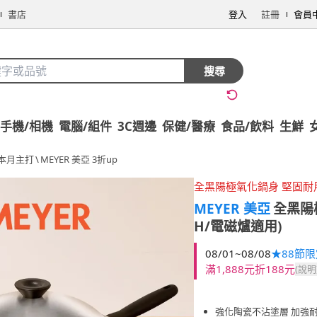
書店
登入
註冊
會員
搜尋
手機/相機
電腦/組件
3C週邊
保健/醫療
食品/飲料
生鮮
本月主打
\
MEYER 美亞 3折up
全黑陽極氧化鍋身 堅固耐
MEYER 美亞
全黑陽極
H/電磁爐適用)
08/01~08/08
★88節
滿1,888元折188元
(說明
強化陶瓷不沾塗層 加強