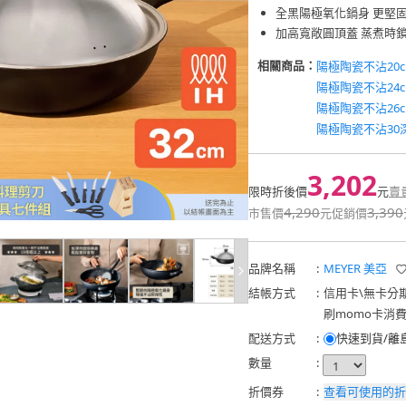
全黑陽極氧化鍋身 更堅
加高寬敞圓頂蓋 蒸煮時
相關商品：
陽極陶瓷不沾20
陽極陶瓷不沾24
陽極陶瓷不沾26
陽極陶瓷不沾30
3,202
限時折後價
元
賣
4,290
3,390
市售價
元
促銷價
品牌名稱
:
MEYER 美亞
結帳方式
:
信用卡
\
無卡分
刷momo卡消
配送方式
:
快速到貨/離
數量
:
折價券
:
查看可使用的折