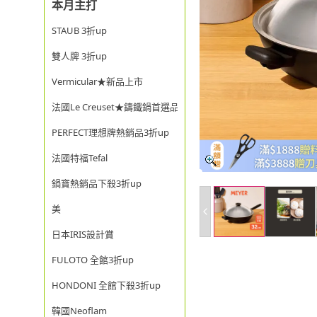
本月主打
STAUB 3折up
雙人牌 3折up
Vermicular★新品上市
法國Le Creuset★鑄鐵鍋首選品牌
PERFECT理想牌熱銷品3折up
法國特福Tefal
鍋寶熱銷品下殺3折up
美
日本IRIS設計賞
FULOTO 全館3折up
HONDONI 全館下殺3折up
韓國Neoflam