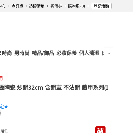
中心
查訂單
追蹤清單
折價券
購物車 (0)
登記活動
女時尚
男時尚
精品/飾品
彩妝保養
個人清潔
日用/紙品
母
用
陶瓷 炒鍋32cm 含鍋蓋 不沾鍋 鎧甲系列(I
限定★
)
耐磨性