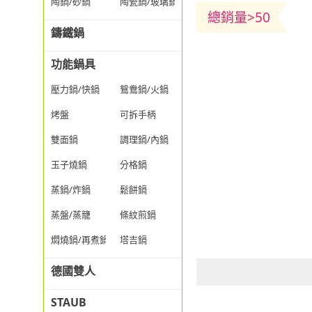
陶鍋/砂鍋
陶瓷鍋/玻璃鍋/透明鍋
總銷量>50
鑄鐵鍋
功能鍋具
壓力鍋/快鍋
鴛鴦鍋/火鍋
烤盤
可拆手柄
雙面鍋
調理鍋/內鍋
玉子燒鍋
分格鍋
蒸鍋/炸鍋
鬆餅鍋
蒸盤/蒸籠
條紋煎鍋
燜燒鍋/再煮鍋
塔吉鍋
德國雙人
STAUB