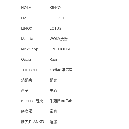
HOLA
KINYO
LMG
LiFE RiCH
LINOX
LOTUS
Maluta
WOKY沃廚
Nick Shop
ONE HOUSE
Quasi
Reun
THE LOEL
Zodiac 諾帝亞
鍋鍋窖
鍋寶
西華
美心
PERFECT理想
牛頭牌Buffalo
膳魔師
掌廚
膳夫THANKFUL
鏗鏘