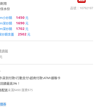
固耐用
品號：
10792197
鎖住水份
1450
cm小炒鍋
元
1690
cm深炒鍋
元
1702
cm深炒鍋
元
2502
深炒鍋含蓋
元
貴通報
元
期
\
貨到付款
\
行動支付
\
超商付款
\
ATM
\
銀聯卡
費回饋最高3%！
島配送
未滿$490 運費$75
價券