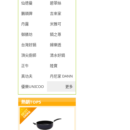
仙德曼
碧翠絲
鵝頭牌
吉來家
丹露
米雅可
御膳坊
鍋之尊
台灣好鍋
婦樂透
頂尖廚師
清水好鍋
正牛
陸寶
真功夫
丹尼家 DANNY JIA
優樂UNICOOK
更多
熱銷TOP5