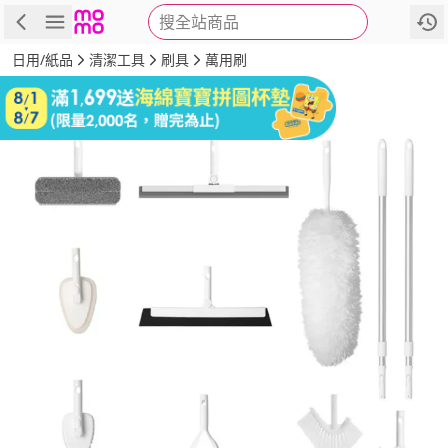
搜全站商品
商品
評價
詳情
規格
推薦
日用/紙品
清潔工具
刷具
萬用刷