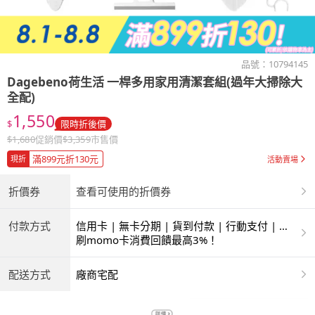
品號：
10794145
Dagebeno荷生活
一桿多用家用清潔套組(過年大掃除大
全配)
1,550
$
限時折後價
$
1,680
促銷價
$
3,359
市售價
滿899元折130元
現折
活動賣場
折價券
查看可使用的折價券
付款方式
信用卡 | 無卡分期 | 貨到付款 | 行動支付 | 超
商付款 | ATM | 銀聯卡 | 銀行帳戶付款
刷momo卡消費回饋最高3%！
配送方式
廠商宅配