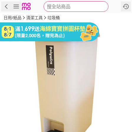
搜全站商品
商品
評價
詳情
規格
推薦
日用/紙品
清潔工具
垃圾桶