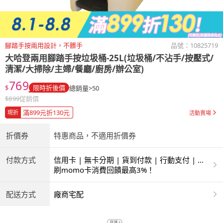
腳踏手按兩用設計，不髒手
品號：
10825719
大哈登兩用腳踏手按垃圾桶-25L(垃圾桶/不沾手/按壓式/
清潔/大掃除/主婦/餐廳/廚房/辦公室)
769
$
限時折後價
總銷量>50
$
899
促銷價
滿899元折130元
現折
活動賣場
折價券
特惠商品，不適用折價券
付款方式
信用卡 | 無卡分期 | 貨到付款 | 行動支付 | 超
商付款 | ATM | 銀聯卡
刷momo卡消費回饋最高3%！
配送方式
廠商宅配