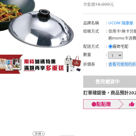
16,000
市售價
元
品牌名稱
:
UCOM 瑞康屋
結帳方式
:
信用卡
\
無卡分
刷momo卡消
配送方式
:
廠商宅配
數量
:
折價券
:
查看可使用的折
售完補貨中
訂單確認後，商品預計2026
點點賺