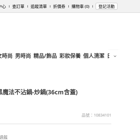
中心
查訂單
追蹤清單
折價券
購物車 (0)
登記活動
女時尚
男時尚
精品/飾品
彩妝保養
個人清潔
日用/紙品
母
魔法不沾鍋-炒鍋(36cm含蓋)
品號：
10834101
通報