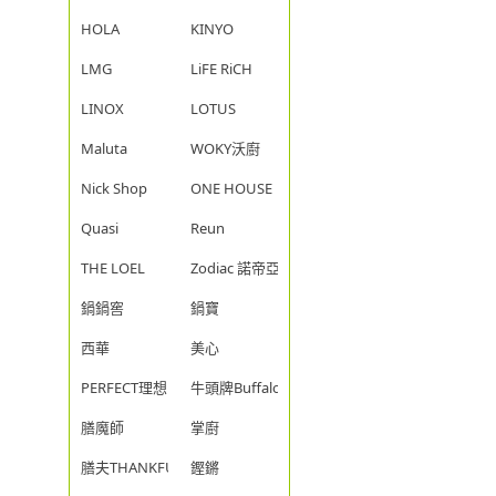
HOLA
KINYO
LMG
LiFE RiCH
LINOX
LOTUS
Maluta
WOKY沃廚
Nick Shop
ONE HOUSE
Quasi
Reun
THE LOEL
Zodiac 諾帝亞
鍋鍋窖
鍋寶
西華
美心
PERFECT理想
牛頭牌Buffalo
膳魔師
掌廚
膳夫THANKFUL
鏗鏘