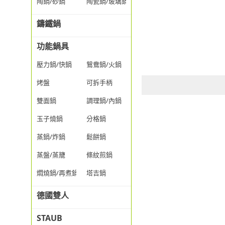
陶鍋/砂鍋
陶瓷鍋/玻璃鍋/透明鍋
鑄鐵鍋
功能鍋具
壓力鍋/快鍋
鴛鴦鍋/火鍋
烤盤
可拆手柄
雙面鍋
調理鍋/內鍋
玉子燒鍋
分格鍋
蒸鍋/炸鍋
鬆餅鍋
蒸盤/蒸籠
條紋煎鍋
燜燒鍋/再煮鍋
塔吉鍋
德國雙人
STAUB