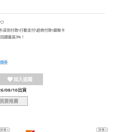
期
\
貨到付款
\
行動支付
\
超商付款
\
銀聯卡
費回饋最高3%！
價券
加入追蹤
/08/10出貨
我要推薦