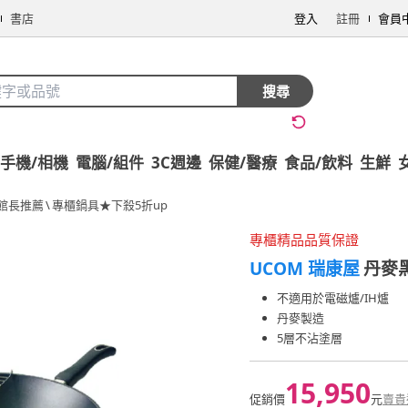
書店
登入
註冊
會員
搜尋
手機/相機
電腦/組件
3C週邊
保健/醫療
食品/飲料
生鮮
館長推薦
\
專櫃鍋具★下殺5折up
專櫃精品品質保證
UCOM 瑞康屋
丹麥黑
不適用於電磁爐/IH爐
丹麥製造
5層不沾塗層
15,950
促銷價
元
賣貴