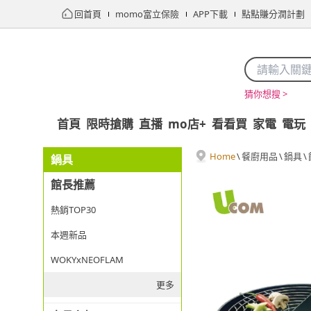
回首頁
momo富立保險
APP下載
點點賺分潤計劃
猜你想搜 >
首頁
限時搶購
直播
mo店+
看看買
家電
電玩
Home
\
餐廚用品
\
鍋具
\
鍋具
館長推薦
熱銷TOP30
本週新品
WOKYxNEOFLAM
更多