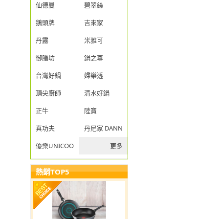
仙德曼
碧翠絲
鵝頭牌
吉來家
丹露
米雅可
御膳坊
鍋之尊
台灣好鍋
婦樂透
頂尖廚師
清水好鍋
正牛
陸寶
真功夫
丹尼家 DANNY JIA
優樂UNICOOK
更多
熱銷TOP5