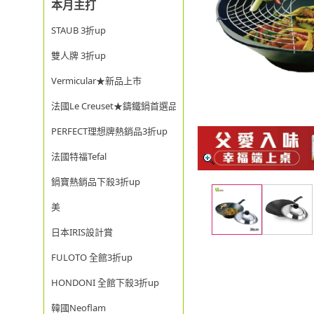
本月主打
STAUB 3折up
雙人牌 3折up
Vermicular★新品上市
法國Le Creuset★鑄鐵鍋首選品牌
PERFECT理想牌熱銷品3折up
法國特福Tefal
鍋寶熱銷品下殺3折up
美
日本IRIS設計賞
FULOTO 全館3折up
HONDONI 全館下殺3折up
韓國Neoflam