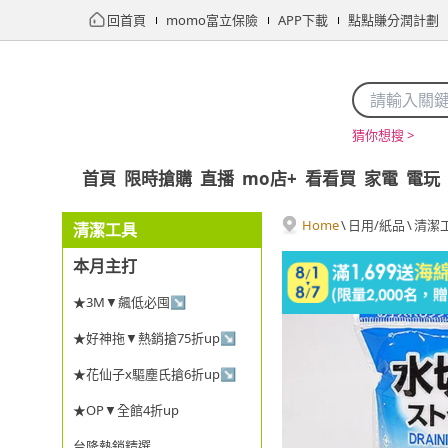
回首頁
momo富立保險
APP下載
點點賺分潤計劃
猜你想搜 >
首頁
限時搶購
直播
mo店+
看看買
家電
電玩
Home
\
日用/紙品
\
清潔
清潔工具
本月主打
★3M▼飆低必囤↘
★好神拖▼熱銷搶75折up↘
★花仙子x驅塵氏搶6折up↘
★OP▼全館4折up
台隆熱銷精選