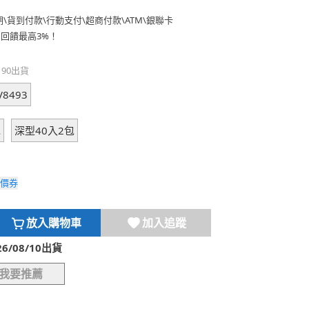
期
\
貨到付款
\
行動支付
\
超商付款
\
ATM
\
銀聯卡
費回饋最高3%！
190出貨
V8493
包
深型40入2包
價券
放入購物車
加入追蹤
/08/10出貨
我要推薦