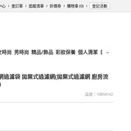
中心
查訂單
追蹤清單
折價券
購物車 (0)
登記活動
女時尚
男時尚
精品/飾品
彩妝保養
個人清潔
日用/紙品
母
網過濾袋 拋棄式過濾網(拋棄式過濾網 廚房流
)
品號：
10854142