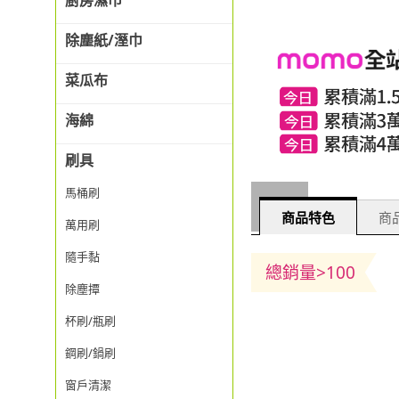
廚房濕巾
除塵紙/溼巾
菜瓜布
海綿
刷具
馬桶刷
商品特色
商品
萬用刷
隨手黏
總銷量>100
除塵撢
杯刷/瓶刷
鋼刷/鍋刷
窗戶清潔