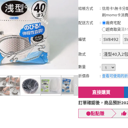
結帳方式
:
信用卡
\
無卡分
刷momo卡消
配送方式
:
廠商宅配
超商取貨
滿$
SV8492
S
編號
:
淺型40入2
款式
:
數量
:
折價券
:
查看可使用的折
直接購買
訂單確認後，商品預計2026
點點賺