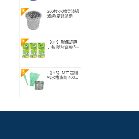
3
200枚-水槽菜渣過
濾網(廚餘濾網 菜
渣過濾 水槽過濾
網 水槽濾網)
4
【OP】環保舒適
手套 綠茶香氛(S/
M/L 1雙)
5
【JHS】MIT 超細
密水槽濾網 400入
贈抽取盒 排水孔
濾網 廚房濾網 台
灣ISO工廠製造