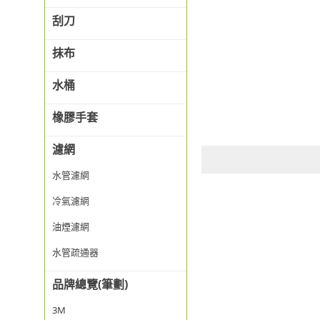
刮刀
抹布
水桶
橡膠手套
濾網
水管濾網
冷氣濾網
油煙濾網
水管疏通器
品牌總覽(筆劃)
3M