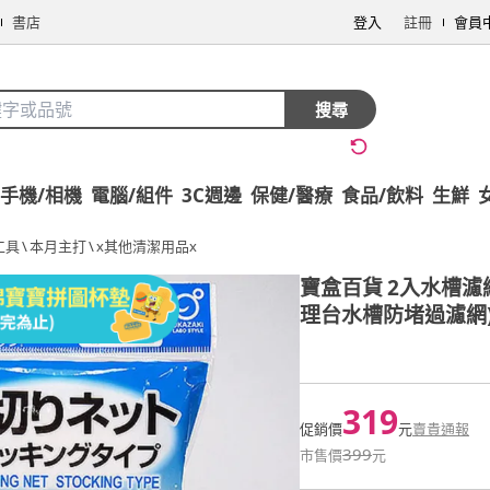
書店
登入
註冊
會員
搜尋
手機/相機
電腦/組件
3C週邊
保健/醫療
食品/飲料
生鮮
工具
\
本月主打
\
x其他清潔用品x
寶盒百貨
2入水槽濾
理台水槽防堵過濾網
319
促銷價
元
賣貴通報
399
市售價
元