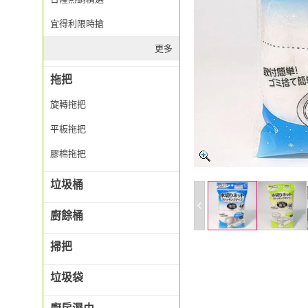
宜得利限時搶
更多
拖把
旋轉拖把
平板拖把
膠棉拖把
垃圾桶
廚餘桶
掃把
垃圾袋