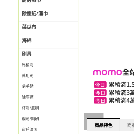
廚房濕巾
除塵紙/溼巾
菜瓜布
海綿
刷具
馬桶刷
萬用刷
隨手黏
除塵撢
杯刷/瓶刷
鋼刷/鍋刷
商品特色
商品
窗戶清潔