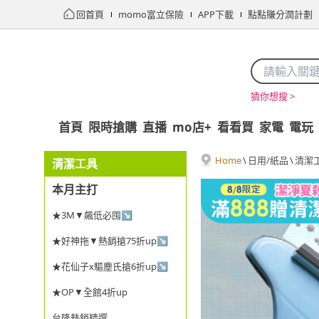
回首頁
momo富立保險
APP下載
點點賺分潤計劃
猜你想搜 >
首頁
限時搶購
直播
mo店+
看看買
家電
電玩
Home
\
日用/紙品
\
清潔
清潔工具
本月主打
★3M▼飆低必囤↘
★好神拖▼熱銷搶75折up↘
★花仙子x驅塵氏搶6折up↘
★OP▼全館4折up
台隆熱銷精選