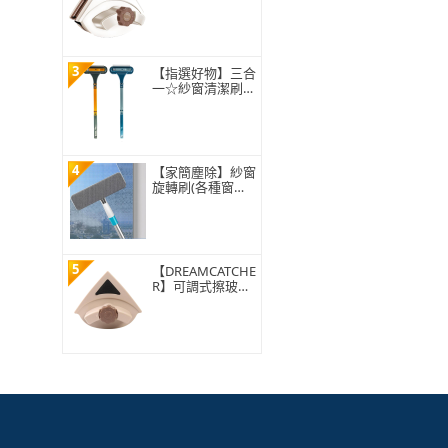
璃刷 玻璃擦 洗窗
戶 玻璃清潔 窗戶
清潔 擦玻璃器 擦
窗神器)
3
【指選好物】三合
一☆紗窗清潔刷
(長柄刷/玻璃清潔
刷/窗溝刷)
4
【家簡塵除】紗窗
旋轉刷(各種窗紗
輕鬆應對)
5
【DREAMCATCHE
R】可調式擦玻璃
雙面清潔器(擦窗
神器/雙面玻璃刷/
窗戶清潔/玻璃擦/
玻璃刷/洗窗戶)