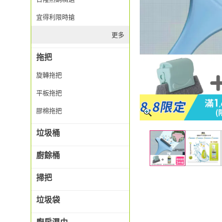
宜得利限時搶
更多
拖把
旋轉拖把
平板拖把
膠棉拖把
垃圾桶
廚餘桶
掃把
垃圾袋