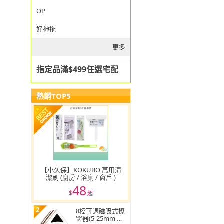
OP
好神拖
更多
指定品滿$499任選宅配
熱銷TOP5
【小久保】KOKUBO 萬用清
潔刷 (廚房 / 浴廁 / 窗戶 )
48
$
起
2
8檔可調磁吸式擦
窗器(5-25mm 玻