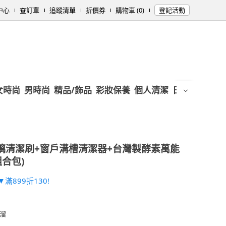
中心
查訂單
追蹤清單
折價券
購物車 (0)
登記活動
女時尚
男時尚
精品/飾品
彩妝保養
個人清潔
日用/紙品
母
璃清潔刷+窗戶溝槽清潔器+台灣製酵素萬能
組合包)
滿899折130!
溜