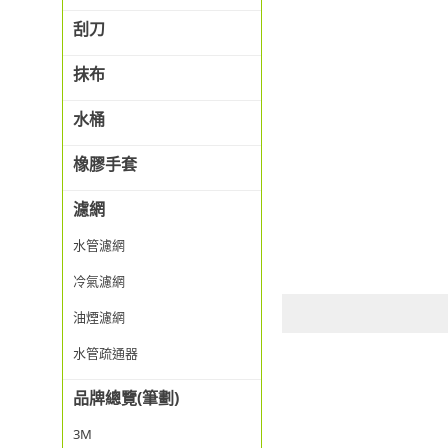
刮刀
抹布
水桶
橡膠手套
濾網
水管濾網
冷氣濾網
油煙濾網
水管疏通器
品牌總覽(筆劃)
3M