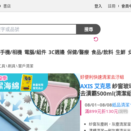
書店
登入
註冊
會員
搜尋
手機/相機
電腦/組件
3C週邊
保健/醫療
食品/飲料
生鮮
工具
\
刷具
\
窗戶清潔
好便利快速清潔去汙組
AXIS 艾克思
紗窗玻
去漬霸500ml(清潔
08/01~08/08
紙品清潔▼
滿899元折130元
(說明)
紗窗灰塵刷，灰塵清潔溜
溝槽清潔一刷灰塵清光光