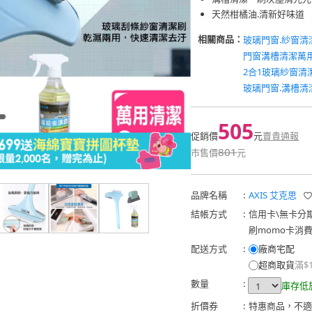
天然柑橘油.清新好味道
相關商品：
玻璃門窗.紗窗清
門窗溝槽清潔萬
2合1玻璃紗窗清
玻璃門窗.溝槽清
505
促銷價
元
賣貴通報
801
市售價
元
品牌名稱
:
AXIS 艾克思
結帳方式
:
信用卡
\
無卡分
刷momo卡消
配送方式
:
廠商宅配
超商取貨
滿$
數量
:
庫存低
折價券
:
特惠商品，不適