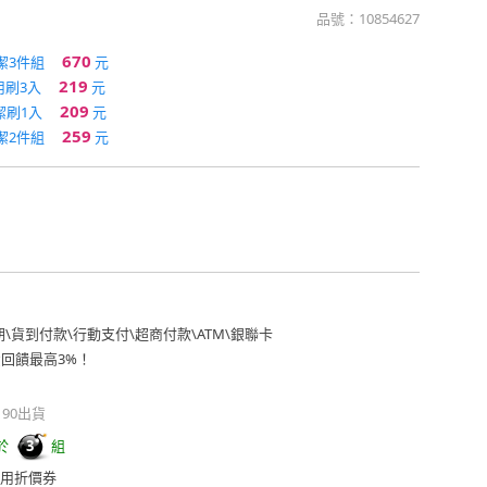
品號：
10854627
670
潔3件組
元
219
用刷3入
元
209
潔刷1入
元
259
潔2件組
元
期
\
貨到付款
\
行動支付
\
超商付款
\
ATM
\
銀聯卡
費回饋最高3%！
190出貨
於
組
3
用折價券