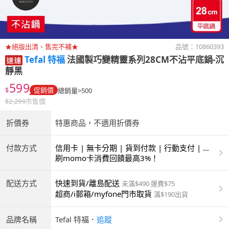
★絕版出清、售完不補★
品號：
10860393
Tefal 特福
法國製巧變精靈系列28CM不沾平底鍋-沉
靜黑
599
$
促銷價
總銷量>500
$
2,299
市售價
折價券
特惠商品，不適用折價券
付款方式
信用卡 | 無卡分期 | 貨到付款 | 行動支付 | 超
商付款 | ATM | 銀聯卡
刷momo卡消費回饋最高3%！
配送方式
快速到貨/離島配送
未滿$490 運費$75
超商/i郵箱/myfone門市取貨
滿$190出貨
品牌名稱
Tefal 特福
．
追蹤