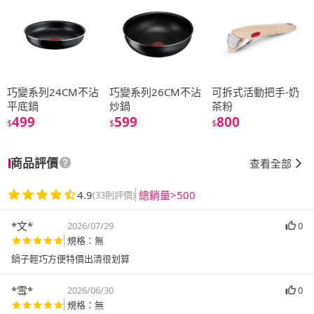
巧變系列24CM不沾
巧變系列26CM不沾
可拆式活動把手-奶
平底鍋
炒鍋
茶粉
499
599
800
$
$
$
商品評價
查看全部
4.9
總銷量>500
(33則評價)
*文*
2026/07/29
0
規格：無
鍋子輕巧方便特價出清很划算
*雪*
2026/06/30
0
規格：無