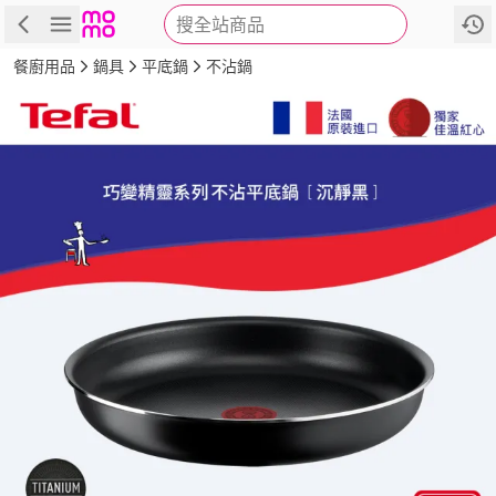
搜全站商品
商品
評價
詳情
規格
推薦
餐廚用品
鍋具
平底鍋
不沾鍋