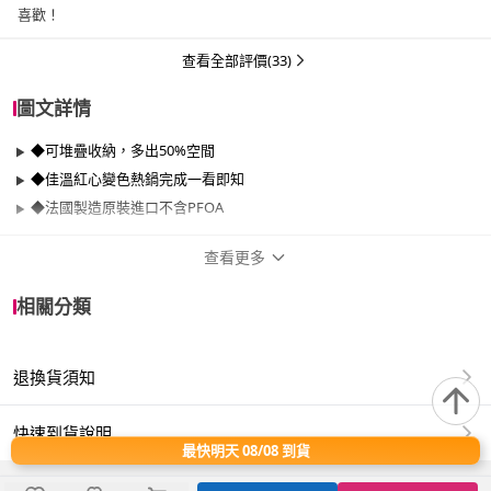
喜歡！
查看全部評價(33)
圖文詳情
◆可堆疊收納，多出50%空間
◆佳溫紅心變色熱鍋完成一看即知
◆法國製造原裝進口不含PFOA
查看更多
商品規格
相關分類
品牌名稱
Tefal 特福
退換貨須知
品牌系列
巧變精靈系列
尺寸
26cm~29cm
快速到貨說明
最快明天 08/08 到貨
材質
其他合金