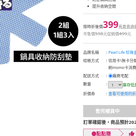
提升收納空間
399
限時折後價
元
賣貴通
598
499
市售價
元
促銷價
元
品牌名稱
:
Pearl Life 珍
結帳方式
:
信用卡
\
無卡分
刷momo卡消
配送方式
:
廠商宅配
數量
:
庫存低
折價券
:
查看可使用的折
售完補貨中
訂單確認後，商品預計2026
點點賺