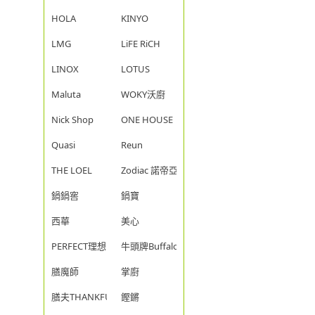
HOLA
KINYO
LMG
LiFE RiCH
LINOX
LOTUS
Maluta
WOKY沃廚
Nick Shop
ONE HOUSE
Quasi
Reun
THE LOEL
Zodiac 諾帝亞
鍋鍋窖
鍋寶
西華
美心
PERFECT理想
牛頭牌Buffalo
膳魔師
掌廚
膳夫THANKFUL
鏗鏘