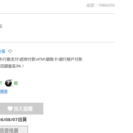
品號：
10864259
報
珠金屬
期
\
行動支付
\
超商付款
\
ATM
\
銀聯卡
\
銀行帳戶付款
費回饋最高3%！
於
組
2
價券
加入追蹤
/08/07出貨
我要推薦