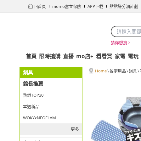
回首頁
momo富立保險
APP下載
點點賺分潤計劃
猜你想搜 >
首頁
限時搶購
直播
mo店+
看看買
家電
電玩
Home
\
餐廚用品
\
鍋具
\
鍋具
館長推薦
熱銷TOP30
本週新品
WOKYxNEOFLAM
更多