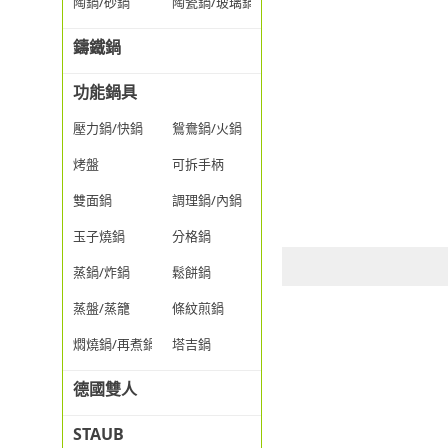
陶鍋/砂鍋
陶瓷鍋/玻璃鍋/透明鍋
鑄鐵鍋
功能鍋具
壓力鍋/快鍋
鴛鴦鍋/火鍋
烤盤
可拆手柄
雙面鍋
調理鍋/內鍋
玉子燒鍋
分格鍋
蒸鍋/炸鍋
鬆餅鍋
蒸盤/蒸籠
條紋煎鍋
燜燒鍋/再煮鍋
塔吉鍋
德國雙人
STAUB