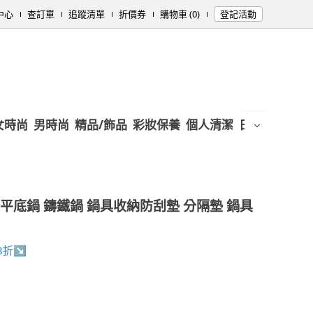
中心
查訂單
追蹤清單
折價券
購物車 (0)
登記活動
女時尚
男時尚
精品/飾品
彩妝保養
個人清潔
日用/紙品
母
平底鍋 鑄鐵鍋 鍋具收納防刮墊 分隔墊 鍋具
8折↘