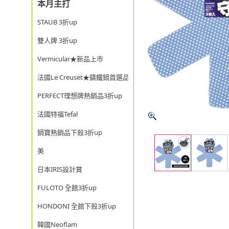
本月主打
STAUB 3折up
雙人牌 3折up
Vermicular★新品上市
法國Le Creuset★鑄鐵鍋首選品牌
PERFECT理想牌熱銷品3折up
法國特福Tefal
鍋寶熱銷品下殺3折up
美
日本IRIS設計賞
FULOTO 全館3折up
HONDONI 全館下殺3折up
韓國Neoflam