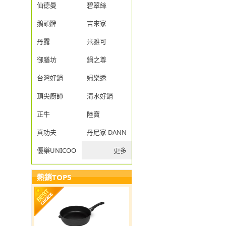
仙德曼
碧翠絲
鵝頭牌
吉來家
丹露
米雅可
御膳坊
鍋之尊
台灣好鍋
婦樂透
頂尖廚師
清水好鍋
正牛
陸寶
真功夫
丹尼家 DANNY JIA
優樂UNICOOK
更多
熱銷TOP5