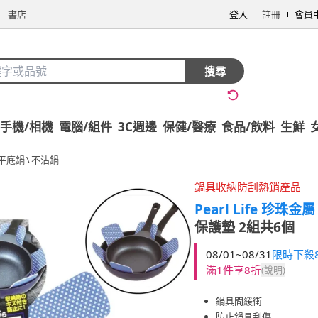
書店
登入
註冊
會員
搜尋
手機/相機
電腦/組件
3C週邊
保健/醫療
食品/飲料
生鮮
平底鍋
\
不沾鍋
鍋具收納防刮熱銷產品
Pearl Life 珍珠金屬
保護墊 2組共6個
08/01~08/31
限時下殺
滿1件享8折
(說明)
鍋具間緩衝
防止鍋具刮傷