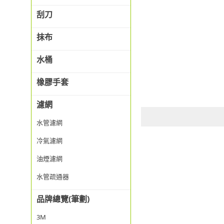
刮刀
抹布
水桶
橡膠手套
濾網
水管濾網
冷氣濾網
油煙濾網
水管疏通器
品牌總覽(筆劃)
3M