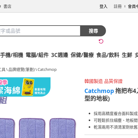
書店
登入
註冊
會員
搜尋
手機/相機
電腦/組件
3C週邊
保健/醫療
食品/飲料
生鮮
工具
\
品牌總覽(筆劃)
\
Catchmop
韓國製造 品質保證
Catchmop
拖把布4
型的地板)
採用高精度複合面料製成
可輕鬆抓住細塵、地板間
乾濕兩用不須清潔劑依舊