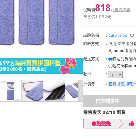
818
促銷價
元
賣貴通報
1,032
市售價
元
品牌名稱
:
Catchmop
結帳方式
:
信用卡
\
無卡分
刷momo卡消
配送方式
:
快速到貨/離
超商/i郵箱/m
數量
:
折價券
:
查看可使用的折
售完補貨中
最快後天 08/10 到貨
點點賺