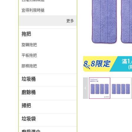
宜得利限時搶
更多
拖把
旋轉拖把
平板拖把
膠棉拖把
垃圾桶
廚餘桶
掃把
垃圾袋