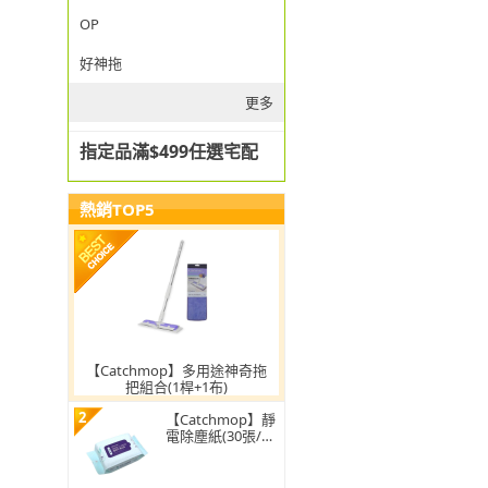
OP
好神拖
更多
指定品滿$499任選宅配
熱銷TOP5
【Catchmop】多用途神奇拖
把組合(1桿+1布)
2
【Catchmop】靜
電除塵紙(30張/
包)