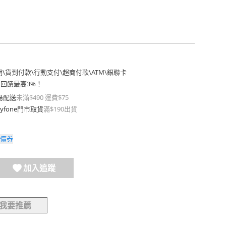
期
\
貨到付款
\
行動支付
\
超商付款
\
ATM
\
銀聯卡
費回饋最高3%！
島配送
未滿$490 運費$75
yfone門市取貨
滿$190出貨
價券
加入追蹤
我要推薦