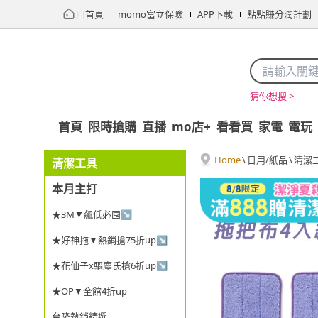
回首頁
momo富立保險
APP下載
點點賺分潤計劃
猜你想搜 >
首頁
限時搶購
直播
mo店+
看看買
家電
電玩
Home
\
日用/紙品
\
清潔
清潔工具
本月主打
★3M▼飆低必囤↘
★好神拖▼熱銷搶75折up↘
★花仙子x驅塵氏搶6折up↘
★OP▼全館4折up
台隆熱銷精選