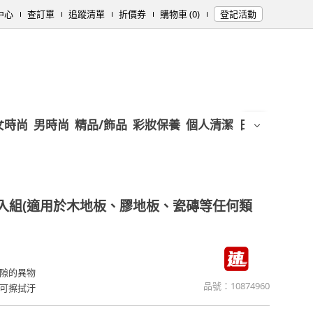
中心
查訂單
追蹤清單
折價券
購物車 (0)
登記活動
女時尚
男時尚
精品/飾品
彩妝保養
個人清潔
日用/紙品
母
入組(適用於木地板、膠地板、瓷磚等任何類
隙的異物
品號：
10874960
可擦拭汙