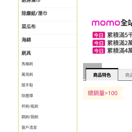
廚房濕巾
除塵紙/溼巾
菜瓜布
海綿
刷具
馬桶刷
萬用刷
商品特色
商品
隨手黏
總銷量>100
除塵撢
杯刷/瓶刷
鋼刷/鍋刷
窗戶清潔