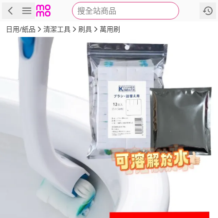
搜全站商品
商品
評價
詳情
規格
推薦
日用/紙品
清潔工具
刷具
萬用刷