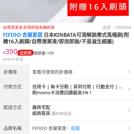
自帶清潔液 即用即拋馬桶刷頭
品號：
10924554
FIFIOO 杏屋家居
日本KINBATA可溶解拋棄式馬桶刷(附
贈16入刷頭/自帶清潔液/即用即拋/不易滋生細菌)
390
$
促銷價
總銷量>100
$
799
市售價
折價券
查看可使用的折價券
付款方式
信用卡 | 無卡分期 | 貨到付款 | 行動支付 | 超
商付款 | ATM | 銀聯卡
刷momo卡消費回饋最高3%！
配送方式
廠商宅配
超商取貨
滿$290出貨
品牌名稱
FIFIOO 杏屋家居
．
追蹤