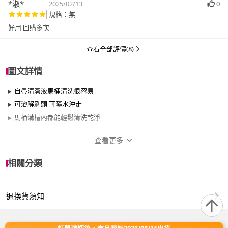
*淑*
2025/02/13
0
規格：無
好用 回購多次
查看全部評價(8)
圖文詳情
自帶清潔液馬桶清洗很容易
可溶解刷頭 可隨水沖走
馬桶溝槽內都能輕鬆清洗乾淨
查看更多
商品規格
相關分類
品牌名稱
FIFIOO 杏屋家居
退換貨須知
適用於
浴室