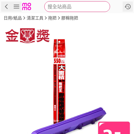
搜全站商品
商品
評價
詳情
規格
推薦
日用/紙品
清潔工具
拖把
膠棉拖把