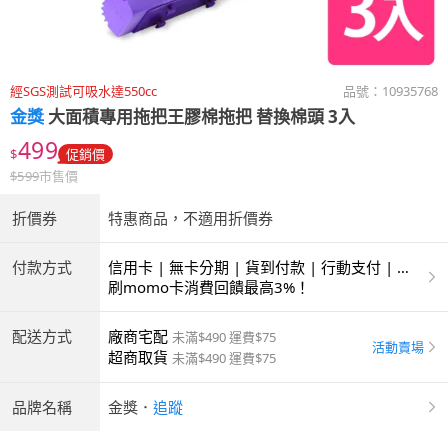
經SGS測試可吸水達550cc
品號：
10935768
金獎
大面積專用拖把王膠棉拖把 替換棉頭 3入
499
$
促銷價
$
599
市售價
折價券
特惠商品，不適用折價券
付款方式
信用卡 | 無卡分期 | 貨到付款 | 行動支付 | 超
商付款 | ATM | 銀聯卡
刷momo卡消費回饋最高3%！
配送方式
廠商宅配
未滿$490 運費$75
活動賣場
超商取貨
未滿$490 運費$75
品牌名稱
金獎
．
追蹤