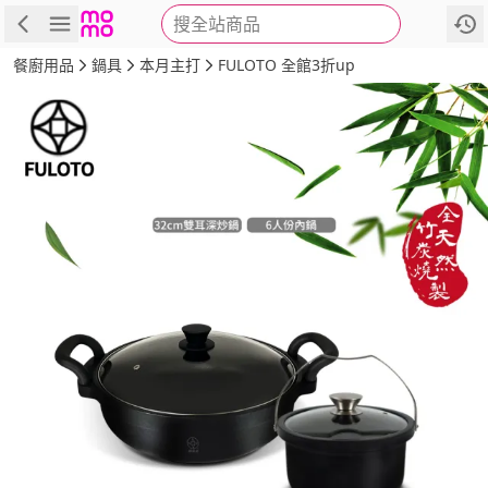
搜全站商品
商品
評價
詳情
規格
推薦
餐廚用品
鍋具
本月主打
FULOTO 全館3折up