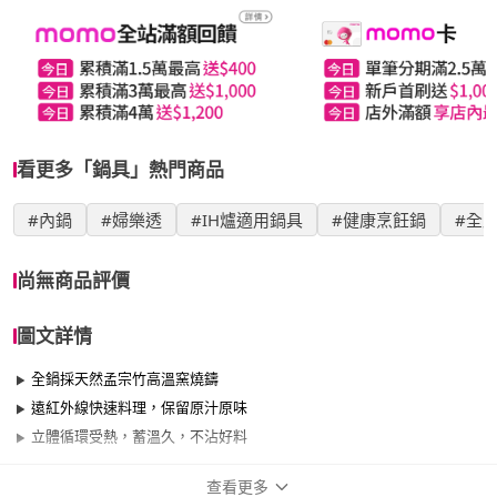
看更多「鍋具」熱門商品
#內鍋
#婦樂透
#IH爐適用鍋具
#健康烹飪鍋
#全
尚無商品評價
圖文詳情
全鍋採天然孟宗竹高溫窯燒鑄
遠紅外線快速料理，保留原汁原味
立體循環受熱，蓄溫久，不沾好料
查看更多