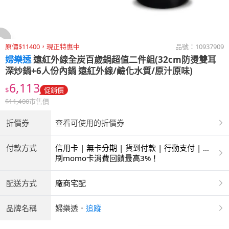
原價$11400，現正特惠中
品號：
10937909
婦樂透
遠紅外線全炭百歲鍋超值二件組(32cm防燙雙耳
深炒鍋+6人份內鍋 遠紅外線/鹼化水質/原汁原味)
6,113
$
促銷價
$
11,400
市售價
折價券
查看可使用的折價券
付款方式
信用卡 | 無卡分期 | 貨到付款 | 行動支付 | 超
商付款 | 銀聯卡
刷momo卡消費回饋最高3%！
配送方式
廠商宅配
品牌名稱
婦樂透
．
追蹤