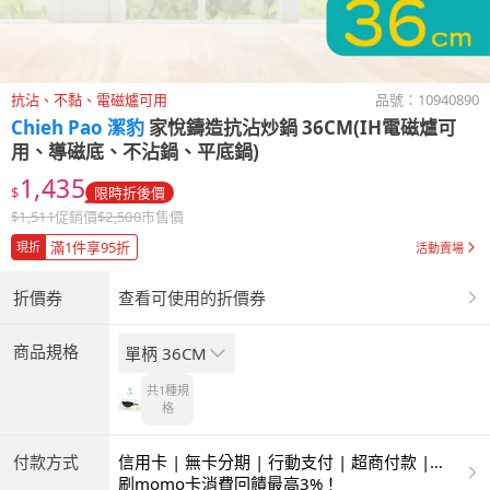
抗沾、不黏、電磁爐可用
品號：
10940890
Chieh Pao 潔豹
家悅鑄造抗沾炒鍋 36CM(IH電磁爐可
用、導磁底、不沾鍋、平底鍋)
1,435
$
限時折後價
$
1,511
促銷價
$
2,500
市售價
滿1件享95折
現折
活動賣場
折價券
查看可使用的折價券
商品規格
單柄 36CM
共1種
規
格
付款方式
信用卡 | 無卡分期 | 行動支付 | 超商付款 |
ATM | 銀聯卡
刷momo卡消費回饋最高3%！