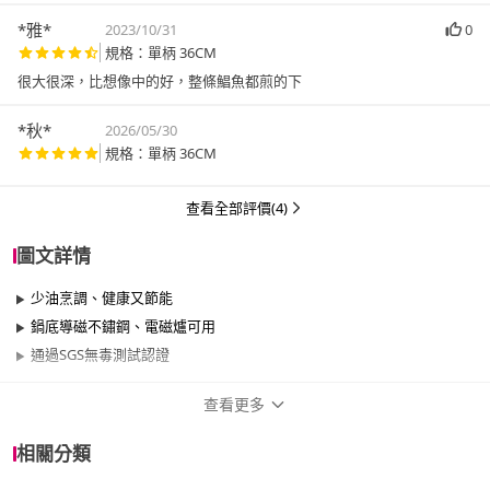
*雅*
2023/10/31
0
規格：單柄 36CM
很大很深，比想像中的好，整條鯧魚都煎的下
*秋*
2026/05/30
規格：單柄 36CM
查看全部評價(4)
圖文詳情
少油烹調、健康又節能
鍋底導磁不鏽鋼、電磁爐可用
通過SGS無毒測試認證
查看更多
商品規格
相關分類
品牌名稱
Chieh Pao 潔豹