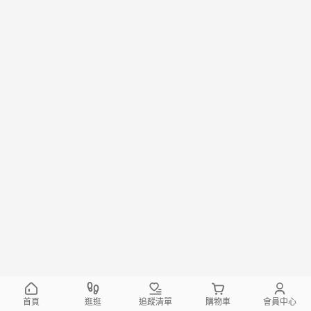
首頁
逛逛
追蹤清單
購物車
會員中心