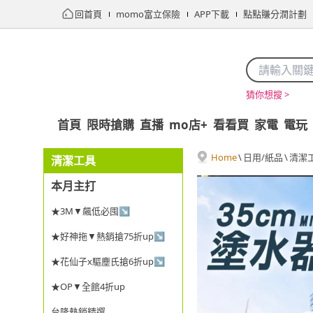
回首頁
momo富立保險
APP下載
點點賺分潤計劃
猜你想搜 >
首頁
限時搶購
直播
mo店+
看看買
家電
電玩
Home
\
日用/紙品
\
清潔
清潔工具
本月主打
★3M▼飆低必囤↘
★好神拖▼熱銷搶75折up↘
★花仙子x驅塵氏搶6折up↘
★OP▼全館4折up
台隆熱銷精選