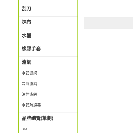
刮刀
抹布
水桶
橡膠手套
濾網
水管濾網
冷氣濾網
油煙濾網
水管疏通器
品牌總覽(筆劃)
3M