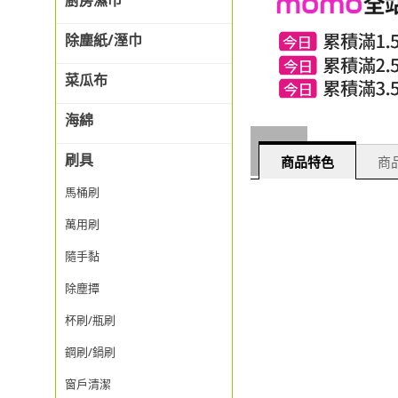
廚房濕巾
除塵紙/溼巾
菜瓜布
海綿
刷具
商品特色
商品
馬桶刷
萬用刷
隨手黏
除塵撢
杯刷/瓶刷
鋼刷/鍋刷
窗戶清潔