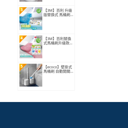
3
【3M】百利 升級
版替換式 馬桶刷
特惠組(可任選2
組)
4
【3M】百利替換
式馬桶刷升級款
補充包-5刷頭入
(薰衣草/香檸/無
香 可任選)
5
【ecoco】壁掛式
馬桶刷 自動開關
蓋 一次性拋棄式3
60°旋轉刷頭 浴室
廁所清潔 附8入刷
頭 替換補充包