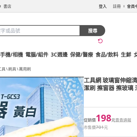
書店
登入
註冊
會員
搜尋
手機/相機
電腦/組件
3C週邊
保健/醫療
食品/飲料
生鮮
工具
\
刷具
\
萬用刷
工具網
玻璃窗伸縮清
潔刷 擦窗器 擦玻璃 
198
促銷價
元
賣貴通報
701
市售價
元