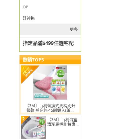
OP
好神拖
更多
指定品滿$499任選宅配
熱銷TOP5
【3M】百利替換式馬桶刷升
級款 補充包-15刷頭入(薰衣
草/香檸/無香 可任選)
2
【3M】百利浴室
清潔馬桶刷特惠
組-小蘇打配方(任
選一組)