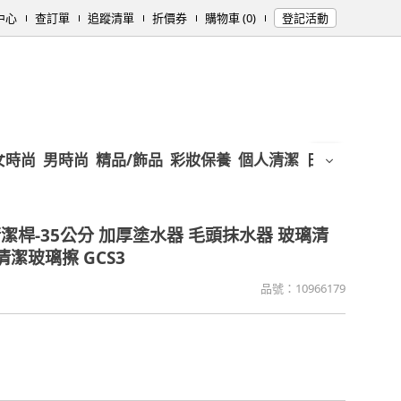
中心
查訂單
追蹤清單
折價券
購物車 (0)
登記活動
女時尚
男時尚
精品/飾品
彩妝保養
個人清潔
日用/紙品
母
潔桿-35公分 加厚塗水器 毛頭抹水器 玻璃清
清潔玻璃擦 GCS3
品號：
10966179