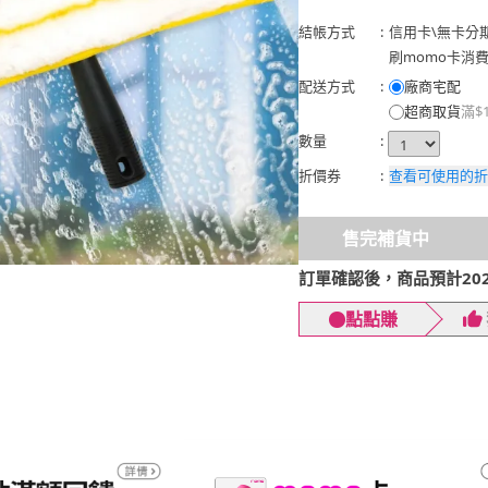
結帳方式
:
信用卡
\
無卡分
刷momo卡消
配送方式
:
廠商宅配
超商取貨
滿$
數量
:
折價券
:
查看可使用的折
售完補貨中
訂單確認後，商品預計2026
點點賺