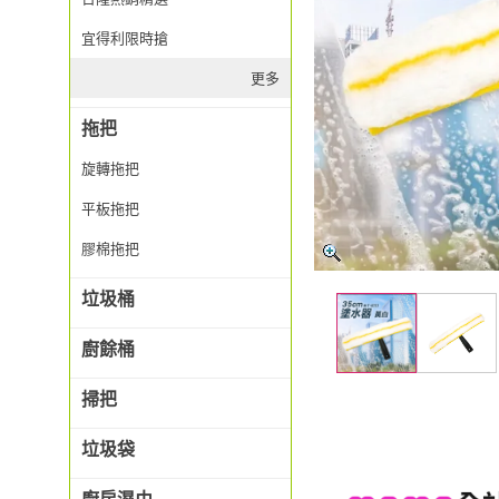
宜得利限時搶
更多
拖把
旋轉拖把
平板拖把
膠棉拖把
垃圾桶
廚餘桶
掃把
垃圾袋