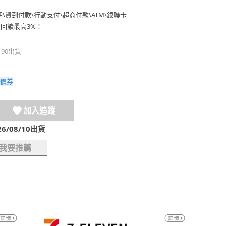
期
\
貨到付款
\
行動支付
\
超商付款
\
ATM
\
銀聯卡
費回饋最高3%！
190出貨
價券
加入追蹤
/08/10出貨
我要推薦