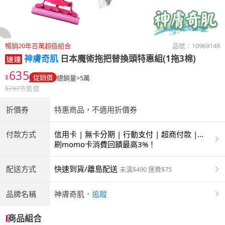
暢銷20年百萬超值組合
品號：
10969148
神膚奇肌
日本魔術拖把替換頭特惠組(1拖3棉)
635
$
促銷價
總銷量>5萬
$
797
市售價
折價券
特惠商品，不適用折價券
付款方式
信用卡 | 無卡分期 | 行動支付 | 超商付款 |
ATM | 銀聯卡
刷momo卡消費回饋最高3%！
配送方式
快速到貨/離島配送
未滿$490 運費$75
品牌名稱
神膚奇肌
．
追蹤
商品組合