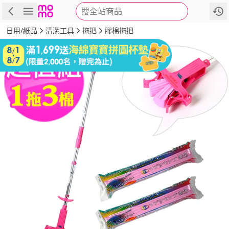
搜全站商品
商品
評價
詳情
規格
推薦
日用/紙品
清潔工具
拖把
膠棉拖把