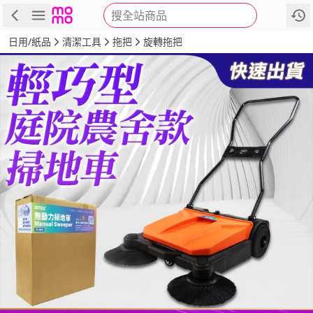
搜全站商品
商品
評價
詳情
規格
推薦
日用/紙品
清潔工具
拖把
旋轉拖把