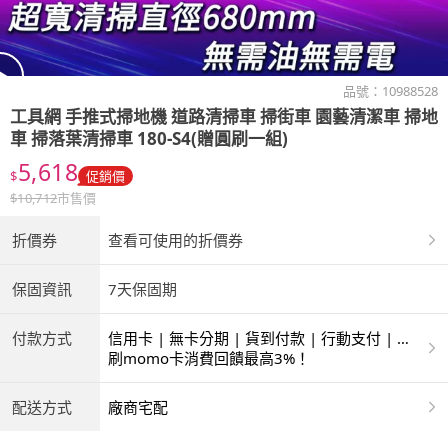
品號：
10988528
工具網
手推式掃地機 道路清掃車 掃街車 園藝清潔車 掃地
車 掃落葉清掃車 180-S4(贈圓刷一組)
5,618
$
促銷價
$
10,712
市售價
折價券
查看可使用的折價券
保固資訊
7天保固期
付款方式
信用卡 | 無卡分期 | 貨到付款 | 行動支付 | 超
商付款 | 銀聯卡 | 銀行帳戶付款
刷momo卡消費回饋最高3%！
配送方式
廠商宅配