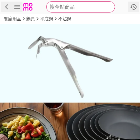
搜全站商品
商品
評價
詳情
規格
推薦
餐廚用品
鍋具
平底鍋
不沾鍋