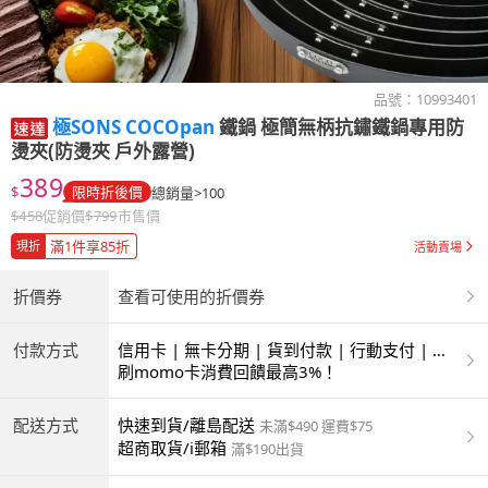
品號：
10993401
極SONS COCOpan
鐵鍋 極簡無柄抗鏽鐵鍋專用防
燙夾(防燙夾 戶外露營)
389
$
限時折後價
總銷量>100
$
458
促銷價
$
799
市售價
滿1件享85折
現折
活動賣場
折價券
查看可使用的折價券
付款方式
信用卡 | 無卡分期 | 貨到付款 | 行動支付 | 超
商付款 | ATM | 銀聯卡
刷momo卡消費回饋最高3%！
配送方式
快速到貨/離島配送
未滿$490 運費$75
超商取貨/i郵箱
滿$190出貨