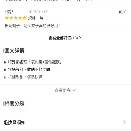
*紫*
2025/01/15
0
規格：無
搭配鍋子，這個夾子真的很好用！
查看全部評價(13)
圖文詳情
特殊熱處理「氧化鐵+氮化鐵膜」
無柄設計，收納不佔空間
抗鏽耐刮，導熱快速
查看更多
商品規格
相關分類
品牌名稱
COCOpan
退換貨須知
尺寸
17cm~20cm